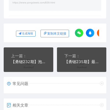
https://www.yongsiweb.com/839.html
复制本文链接
生成海报
上一篇：
下一篇：
【勇锶232期】泡椒凤爪配方 水晶鸡爪制作技术 酸辣萝卜文字配方资料 小吃技术
【勇锶235期】最全奶茶技术配方大全/奶茶做法 /饮料资料小吃技术
常见问题
相关文章