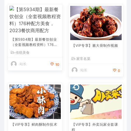
【第5934期】最新餐饮创业
（全套视频教程资料）176种
【VIP专享】酱大骨制作视频
配方美食，2023餐饮商用配
传统美食
方
家常名菜
站长
10
站长
0
【VIP专享】鲜肉酥制作技术
【VIP专享】外卖玩家全套课
程