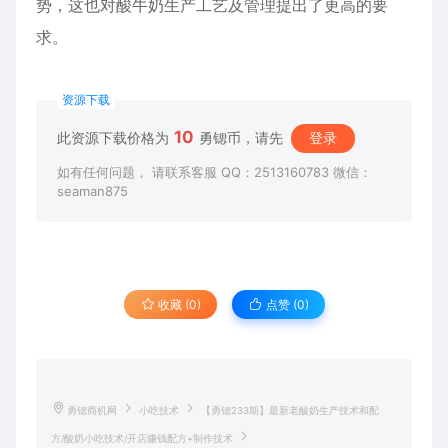
势，这也对酸牛奶生产工艺及管理提出了更高的要
求。
资源下载
10
此资源下载价格为
勇锶币，请先
登录
如有任何问题， 请联系客服 QQ：2513160783 微信：
seaman875
收藏 (0)
点赞 (
0
)
勇锶商机网
小吃技术
【勇锶233期】最新老酸奶生产技术和配
方/酸奶小吃技术/开店赚钱配方+制作技术