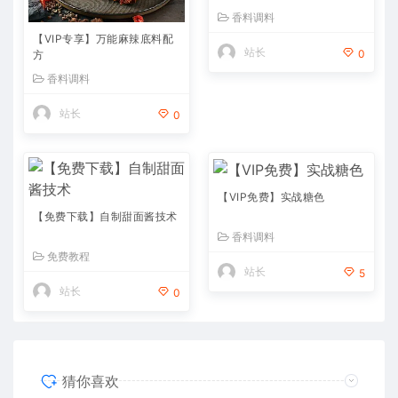
香料调料
【VIP专享】万能麻辣底料配
站长
0
方
香料调料
站长
0
【VIP免费】实战糖色
【免费下载】自制甜面酱技术
香料调料
免费教程
站长
5
站长
0
猜你喜欢