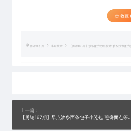
收藏 (
勇锶商机网
小吃技术
【勇锶168期】炒饭配方炒饭技术 炒饭技术配
上一篇：
【勇锶167期】早点油条面条包子小笼包 煎饼面点等做法 小吃配方