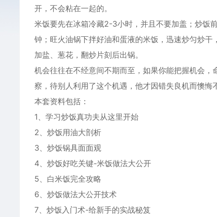
开，不会粘在一起的。
米饭要先在冰箱冷藏2-3小时，并且不要加盖；炒饭
钟；旺火油锅下拌好油和蛋液的米饭，迅速炒匀炒干，
加盐、葱花，翻炒片刻后出锅。
机会往往在不经意间不期而至，如果你能把握机会，
察，待别人利用了这个机遇，他才因错失良机而懊悔
本套资料包括：
1、学习炒饭真功夫从这里开始
2、炒饭用油大剖析
3、炒饭锅具面面观
4、炒饭好吃关键-米饭做法大公开
5、白米饭完全攻略
6、炒饭做法大公开技术
7、炒饭
入门
术-给新手的实战秘笈