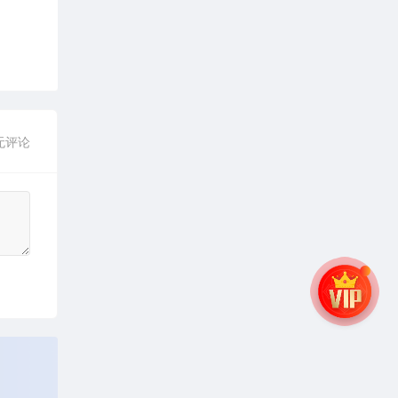
酱 辣酱配方技术 小吃
酱料海鲜酱串串香用
无评论