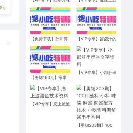
馒头制作配方视频
饼开店技术配方
0
【免费下载】孙师傅
【VIP专享】酱卤汁的
豆浆资料
做法视频教程
【VIP专享】小郡肝串
【勇锶163期】家常
串香文字资料
菜凉菜技术 凉拌菜制
作技术配方大全 小吃
技术配方送小吃秘方
【VIP专享】恋上波波
鱼技术资料
【勇锶203期】100
种蘸料 小料 味碟 麻