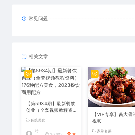
常见问题
相关文章
【第5934期】最新餐饮
创业（全套视频教程资
【VIP专享】酱大骨
料）176种配方美食，2
传统美食
视频
023餐饮商用配方
站
家常名菜
30,603
10