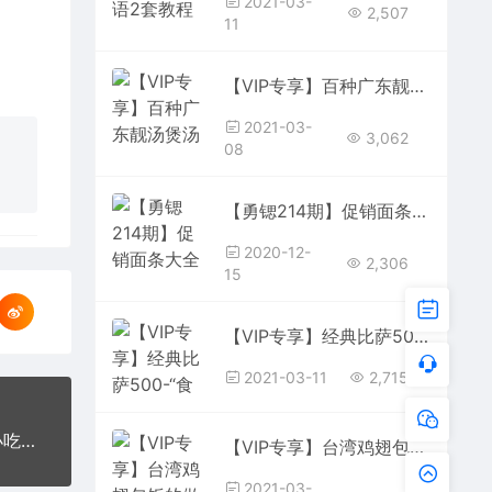
2021-03-
2,507
11
【VIP专享】百种广东靓汤煲汤汤底技术 创业配方技术煨汤方法
2021-03-
3,062
08
【勇锶214期】促销面条大全70种+汤料调料技术配方面条面食小吃制作面条技术
2020-12-
2,306
15
【VIP专享】经典比萨500-“食全食美”的比萨书
2021-03-11
2,715
【勇锶170期】3套武汉热干面技术 四川宜宾燃面小吃技术配方辣椒油+9套视频
【VIP专享】台湾鸡翅包饭的做法技术配方 调制腌料配方
2021-03-