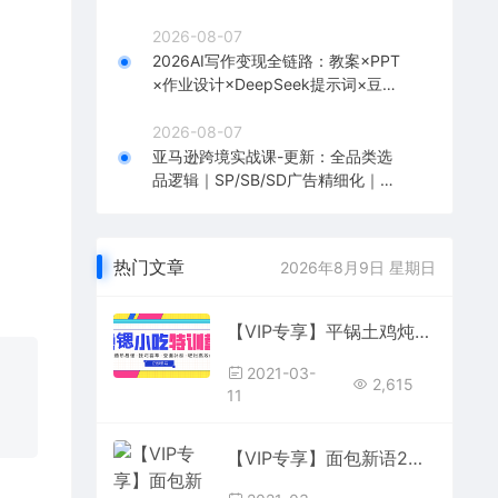
到1全流程实战
2026-08-07
2026AI写作变现全链路：教案×PPT
×作业设计×DeepSeek提示词×豆包
WPS AI×淘宝接单×闲鱼开店×通过AI
賺钱
2026-08-07
亚马逊跨境实战课-更新：全品类选
品逻辑｜SP/SB/SD广告精细化｜新
品打爆旺季爆单全套运营教程
热门文章
2026年8月9日 星期日
【VIP专享】平锅土鸡炖肚片
2021-03-
2,615
11
【VIP专享】面包新语2套教程