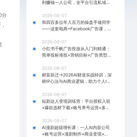
利赚钱一人公司，全平台引流私域转
化批量成交积累客户案例
0分
2026-08-07
和四百多位年入百万的操盘手做同学
蛋，
——这套电商+Facebook广告课，让
你不再靠猜【原创双语字幕】
2026-08-07
觉
小红书千帆广告投放从入门到精通：
简单投标准投×营销目标×广告类型×
出价定向×计划优化×实战搭建
2026-08-07
财富跃迁→2026AI财道实战特训，深
耕IP心法与AI商业逻辑，助力个人IP
落地财富变现
2026-08-07
短剧达人变现训练营：平台授权入驻
×爆款选材下载×账号养号运营×多平
台挂载×剪辑实操×违规处理全流程
2026-08-07
AI漫剧超级增长课：一人AI内容公司
×账号运营×漫剧制作×商业变现×从0