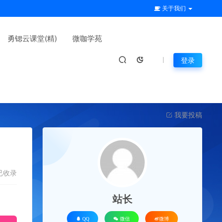
关于我们
勇锶云课堂(精)
微咖学苑
登录
我要投稿
已收录
站长
QQ
微信
微博