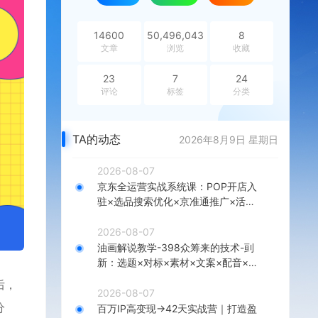
14600
50,496,043
8
文章
浏览
收藏
23
7
24
评论
标签
分类
TA的动态
2026年8月9日 星期日
2026-08-07
京东全运营实战系统课：POP开店入
驻×选品搜索优化×京准通推广×活动
营销×数据分析×店铺星级×自营VC
2026-08-07
油画解说教学-398众筹来的技术-刯
新：选题×对标×素材×文案×配音×剪
辑×2天开精选×7天通9项权益
后，
2026-08-07
分
百万IP高变现→42天实战营｜打造盈