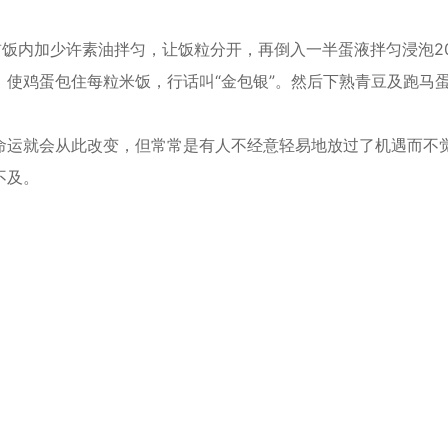
前饭内加少许素油拌匀，让饭粒分开，再倒入一半蛋液拌匀浸泡2
使鸡蛋包住每粒米饭，行话叫“金包银”。然后下熟青豆及跑马
命运就会从此改变，但常常是有人不经意轻易地放过了机遇而不
不及。