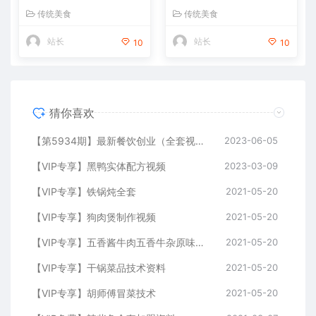
传统美食
传统美食
站长
站长
10
10
猜你喜欢
【第5934期】最新餐饮创业（全套视频教程资料）176种配方美食，2023餐饮商用配方
2023-06-05
【VIP专享】黑鸭实体配方视频
2023-03-09
【VIP专享】铁锅炖全套
2021-05-20
【VIP专享】狗肉煲制作视频
2021-05-20
【VIP专享】五香酱牛肉五香牛杂原味牛杂
2021-05-20
【VIP专享】干锅菜品技术资料
2021-05-20
【VIP专享】胡师傅冒菜技术
2021-05-20