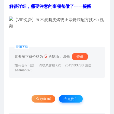
解很详细，需要注意的事项都做了一一提醒
资源下载
5
此资源下载价格为
勇锶币，请先
登录
如有任何问题， 请联系客服 QQ：2513160783 微信：
seaman875
收藏 (0)
点赞 (
0
)