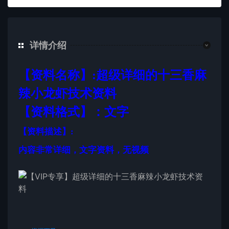
详情介绍
【资料名称】:
超级详细的十三香麻
辣小龙虾技术资料
【资料格式】：文字
【资料描述】:
内容非常详细，文字资料，无视频