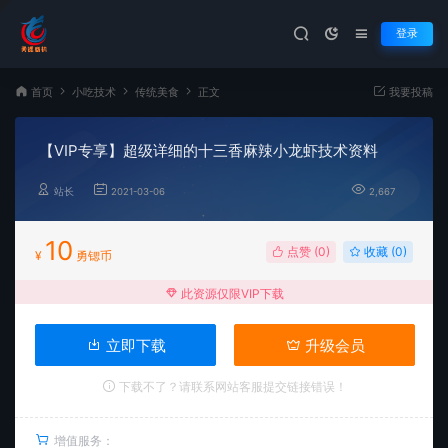
登录
首页
小吃技术
传统美食
正文
我要投稿
【VIP专享】超级详细的十三香麻辣小龙虾技术资料
站长
2021-03-06
2,667
10
点赞 (
0
)
收藏 (0)
¥
勇锶币
此资源仅限VIP下载
立即下载
升级会员
下载不了？请联系网站客服提交链接错误！
增值服务：