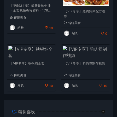
【第5934期】最新餐饮创业
（全套视频教程资料）176种
【VIP专享】黑鸭实体配方视
配方美食，2023餐饮商用配
频
传统美食
方
传统美食
站长
10
站长
0
【VIP专享】铁锅炖全套
【VIP专享】狗肉煲制作视频
传统美食
传统美食
站长
站长
10
10
猜你喜欢