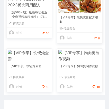
【第5934期】最新餐饮创业
（全套视频教程资料）176种
【VIP专享】黑鸭实体配方视
配方美食，2023餐饮商用配
频
传统美食
方
传统美食
站长
10
站长
0
【VIP专享】铁锅炖全套
【VIP专享】狗肉煲制作视频
传统美食
传统美食
站长
站长
10
10