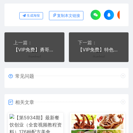
复制本文链接
生成海报
上一篇：
下一篇：
【VIP免费】勇哥面食教学大全
【VIP免费】特色深井浇鹅广东五星级酒店烧鹅烧鸭配方技术
常见问题
相关文章