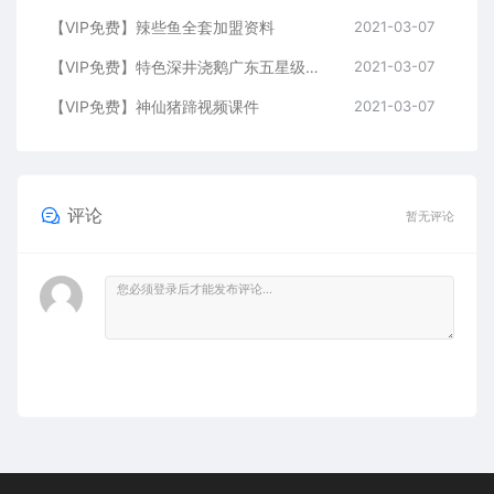
【VIP免费】辣些鱼全套加盟资料
2021-03-07
【VIP免费】特色深井浇鹅广东五星级酒店烧鹅烧鸭配方技术
2021-03-07
【VIP免费】神仙猪蹄视频课件
2021-03-07
评论
暂无评论