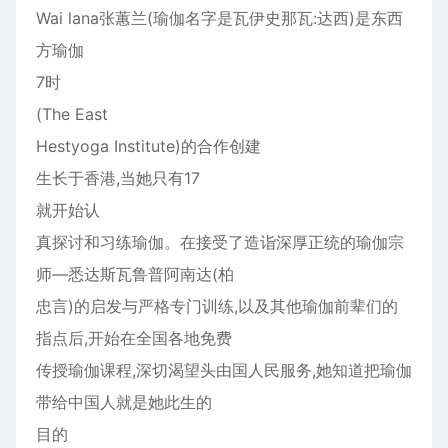
Wai lana张蕙兰(瑜伽名字是瓦伊史那瓦:达西)是东西
方瑜伽
7时
(The East
Hestyoga Institute)的合作创建
生长于香港,当她只有17
就开始认
真探讨和习练瑜伽。在接受了造诣深厚正统的瑜伽宗
师—悉达斯瓦鲁普阿南达(柏
忠言)的启发与严格专门训练,以及其他瑜伽前辈们的
指点后,开始在全国各地免费
传授瑜伽课程,深切渴望头由国人民服务,她知道把瑜伽
带给中国人就是她此生的
目的