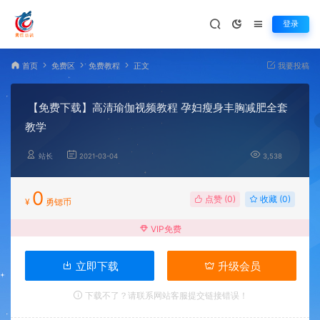
登录
首页
免费区
免费教程
正文
我要投稿
【免费下载】高清瑜伽视频教程 孕妇瘦身丰胸减肥全套
教学
站长
2021-03-04
3,538
0
点赞 (
0
)
收藏 (0)
¥
勇锶币
VIP免费
立即下载
升级会员
下载不了？请联系网站客服提交链接错误！