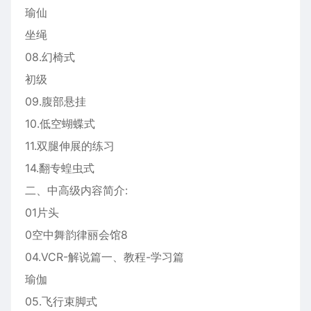
瑜仙
坐绳
08.幻椅式
初级
09.腹部悬挂
10.低空蝴蝶式
11.双腿伸展的练习
14.翻专蝗虫式
二、中高级内容简介:
01片头
0空中舞韵律丽会馆8
04.VCR-解说篇一、教程-学习篇
瑜伽
05.飞行束脚式