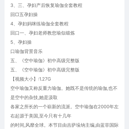
3、三、孕妇产后恢复瑜伽全套教程
回□五孕妇操
4、孕妇妈咪练瑜伽全套教程
回口一、孕妇老师教您瑜似锻炼
5、孕妇操
口瑜伽背景音乐
五、《空中瑜伽》初中高级完整版
五、《空中瑜伽》初中高级完整版
【视频大小】:1.27G
空中瑜伽又称反重力瑜伽。她既不是传统的瑜伽,也不
是空中的杂技,她是汲取
各家之所长的一个崭新的流派。空中瑜伽在2000年左
右起源于美国,至今只有十几年
的时间,风靡全球。本节目由吉萨垛纳主编,由蓝菲国际