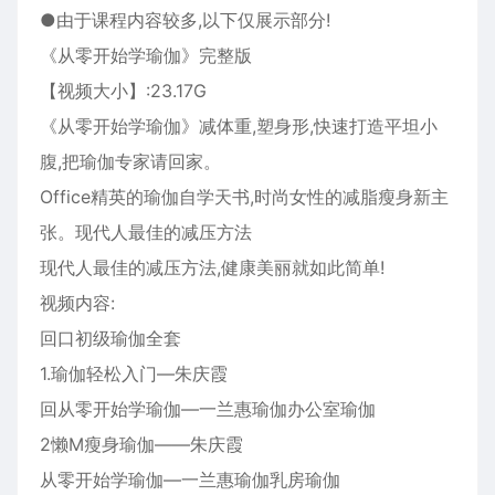
●由于课程内容较多,以下仅展示部分!
《从零开始学瑜伽》完整版
【视频大小】:23.17G
《从零开始学瑜伽》减体重,塑身形,快速打造平坦小
腹,把瑜伽专家请回家。
Office精英的瑜伽自学天书,时尚女性的减脂瘦身新主
张。现代人最佳的减压方法
现代人最佳的减压方法,健康美丽就如此简单!
视频内容:
回口初级瑜伽全套
1.瑜伽轻松入门—朱庆霞
回从零开始学瑜伽—一兰惠瑜伽办公室瑜伽
2懒M瘦身瑜伽——朱庆霞
从零开始学瑜伽—一兰惠瑜伽乳房瑜伽