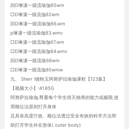
回D琳潇一级流瑜伽65wm
□D琳潇一级流伽82wm
回D琳潇一级流瑜伽66.wm
p琳潇一级流瑜伽83.wmv
□D琳潇一级流瑜伽67.wm
□D琳潇一级流瑜伽84.wmv
回D琳潇一级流瑜68wm
□D琳潇一级流伽85wmw
九、 Sherr i饶秋玉阿努萨拉瑜伽课程【123集】
【视频大小】:41.85G
阿努萨拉瑜伽,尊重每个学生得天独厚的能力或极限,使
用顺位法原则打开身体
且具有高度疗效。顺位法透过安全有效的科学方法帮
助打开学生外在形体( outer body)