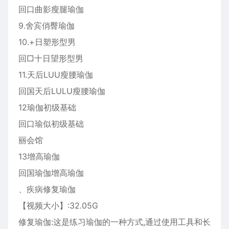
回口曲影瘦腿瑜伽
9.舍宾俏臀瑜伽
10.+日塑形型男
回□十日望形型男
11.天后LUU瘦腰瑜伽
回国天后LULU瘦腰瑜伽
12瑜伽初级基础
回口瑜似初级基础
丽会馆
13增高瑜伽
回国瑜伽增高瑜伽
、疾病修复瑜伽
【视频大小】:32.05G
修复瑜伽:这是练习瑜伽的一种方式,通过使用工具和长