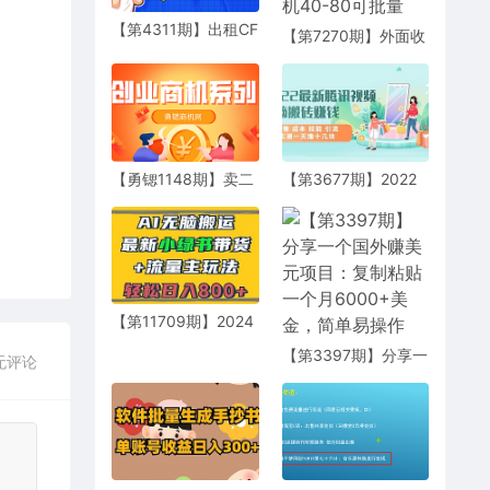
【第4311期】出租CF
【第7270期】外面收
小号赚零花钱项目：
费698的携程撸包秒
平台单号周收益
到项目，单机40-80
100+号多工作室无限
可批量
放大
【勇锶1148期】卖二
【第3677期】2022
维码赚钱，一张二维
最新腾讯视频无脑搬
码可卖到上万块钱
砖赚钱，无需 成本 技
能 引流，实测一天撸
十几块
【第11709期】2024
最新小绿书带货+流
【第3397期】分享一
无评论
量主玩法，AI无脑搬
个国外赚美元项目：
运，3分钟一篇图文
复制粘贴一个月
6000+美金，简单易
操作