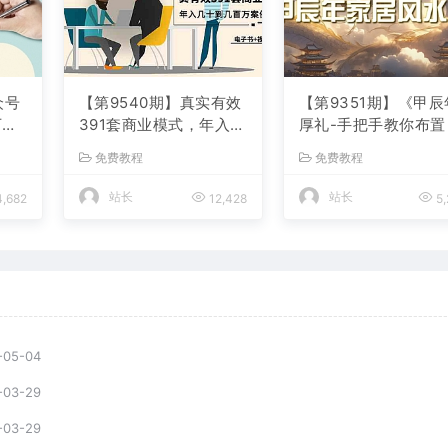
众号
【第9540期】真实有效
【第9351期】《甲辰
万的
391套商业模式，年入几
厚礼-手把手教你布置
价三
十到几百万案例解析
年的家居风水》
免费教程
免费教程
（电子书+视频+图文）
站长
站长
,682
12,428
5,
-05-04
-03-29
-03-29