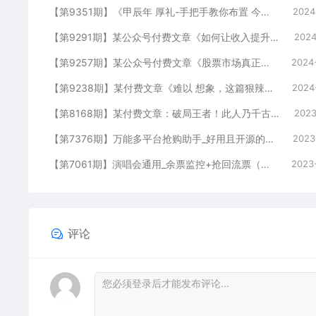
【第9351期】《甲辰年 厚礼-手把手教你布置 今年的家居风水》
2024
【第9291期】某公众号付费文章《如何让收入提升百十倍？》
2024
【第9257期】某公众号付费文章《股票市场真正赚钱的核心逻辑》
2024
【第9238期】某付费文章《难以 想象，这篇狠辣的文章，居然能公开出来》
2024
【第8168期】某付费文章：破局王者！此人乃千古“作弊”第一人
2023
【第7376期】万能多平台抢购助手_好用且开源的油猴插件
2023
【第7061期】演唱会通用_余票监控+抢回流票（教程+软件）
2023
评论