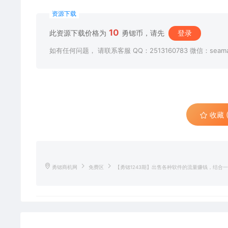
资源下载
10
此资源下载价格为
勇锶币，请先
登录
如有任何问题， 请联系客服 QQ：2513160783 微信：seama
收藏 (
勇锶商机网
免费区
【勇锶1243期】出售各种软件的流量赚钱，结合一些