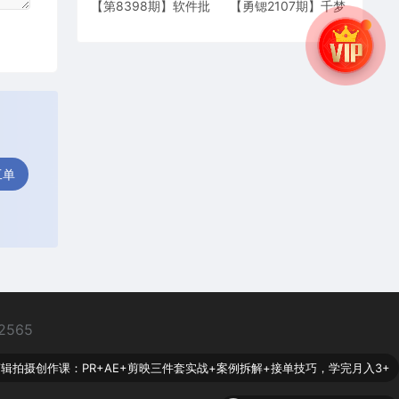
【第8398期】软件批
【勇锶2107期】千梦
量生成手抄书 单账号
网创108计第七十六
收益日入300+
计：音乐源转换技
术，利用小众需求月
入三千
工单
2565
】剪辑拍摄创作课：PR+AE+剪映三件套实战+案例拆解+接单技巧，学完月入3+