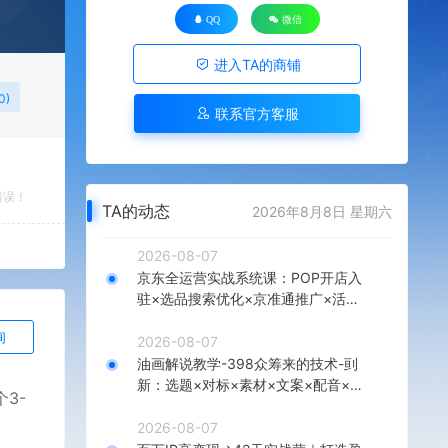
QQ
微信
进入TA的商铺
0)
联系官方客服
错误！
TA的动态
2026年8月8日 星期六
2026-08-07
京东全运营实战系统课：POP开店入
驻×选品搜索优化×京准通推广×活动
营销×数据分析×店铺星级×自营VC
询
2026-08-07
油画解说教学-398众筹来的技术-刯
新：选题×对标×素材×文案×配音×剪
3-
辑×2天开精选×7天通9项权益
2026-08-07