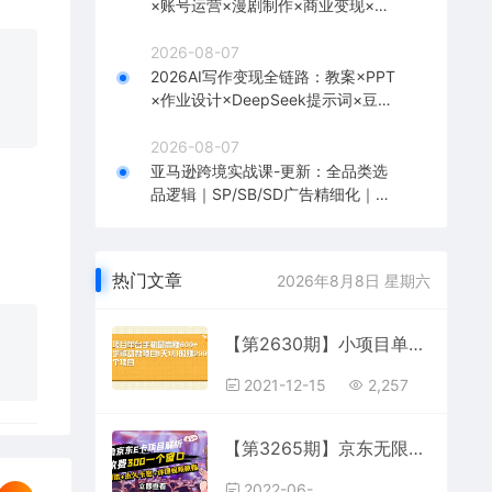
×账号运营×漫剧制作×商业变现×从0
到1全流程实战
2026-08-07
2026AI写作变现全链路：教案×PPT
×作业设计×DeepSeek提示词×豆包
WPS AI×淘宝接单×闲鱼开店×通过AI
賺钱
2026-08-07
亚马逊跨境实战课-更新：全品类选
品逻辑｜SP/SB/SD广告精细化｜新
品打爆旺季爆单全套运营教程
热门文章
2026年8月8日 星期六
【第2630期】小项目单台手机最高赚600+知乎被动新项目1天1小时赚2000+(12个项目)
2021-12-15
2,257
【第3265期】京东无限E卡全自动挂机项目 号称日入500–1000【永久版脚本+详细操作教程】
2022-06-