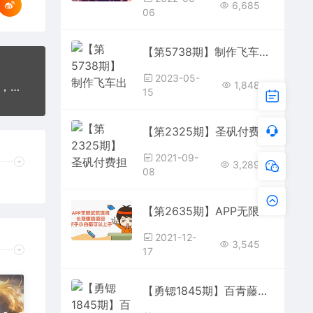
6,685
06
【第5738期】制作飞车出库视频赚钱，一单50-80，玩信息差日入300-500
2023-05-
1,848
【勇锶1244期】百度旗下网站做引流或者直接赚钱，无需成本月入7000+
15
【第2325期】圣矾付费担保项目：QQ挂机被动引流变现赚钱 价值1200元
2021-09-
3,289
08
【第2635期】APP无限试玩项目，长期赚钱项目，新手小白都可以上手
2021-12-
3,545
17
【勇锶1845期】百青藤日赚最新玩法日撸1000+项目，内部实操秘籍