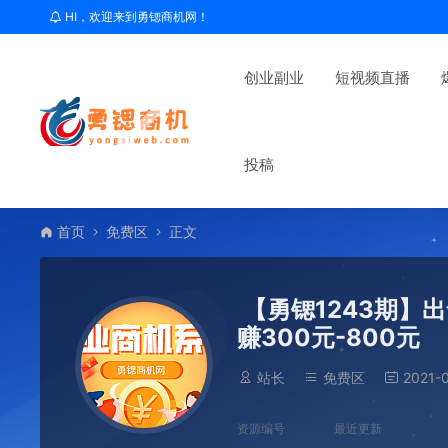
HI，欢迎来到勇锶商机网！
创业副业
短视频直播
投稿
首页
免费区
正文
【勇锶1243期】
赚300元-800元
站长
免费区
2021-0
资源编号
最近更新