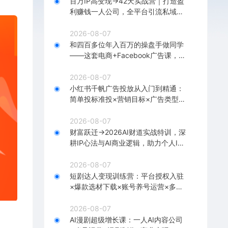
百万IP高变现→42天实战营｜打造盈
利赚钱一人公司，全平台引流私域转
化批量成交积累客户案例
2026-08-07
和四百多位年入百万的操盘手做同学
——这套电商+Facebook广告课，让
你不再靠猜【原创双语字幕】
2026-08-07
小红书千帆广告投放从入门到精通：
简单投标准投×营销目标×广告类型×
出价定向×计划优化×实战搭建
2026-08-07
财富跃迁→2026AI财道实战特训，深
耕IP心法与AI商业逻辑，助力个人IP
落地财富变现
2026-08-07
短剧达人变现训练营：平台授权入驻
×爆款选材下载×账号养号运营×多平
台挂载×剪辑实操×违规处理全流程
2026-08-07
AI漫剧超级增长课：一人AI内容公司