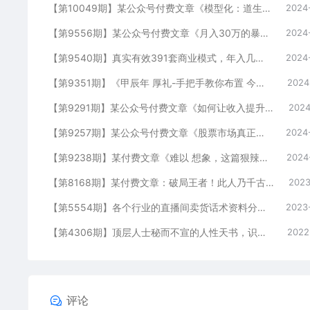
【第10049期】某公众号付费文章《模型化：道生一，一生二，二生三，三生万物！》
2024
【第9556期】某公众号付费文章《月入30万的暴利单品(续)》客单价三四千，非常暴利
2024
【第9540期】真实有效391套商业模式，年入几十到几百万案例解析（电子书+视频+图文）
2024
【第9351期】《甲辰年 厚礼-手把手教你布置 今年的家居风水》
2024
【第9291期】某公众号付费文章《如何让收入提升百十倍？》
2024
【第9257期】某公众号付费文章《股票市场真正赚钱的核心逻辑》
2024
【第9238期】某付费文章《难以 想象，这篇狠辣的文章，居然能公开出来》
2024
【第8168期】某付费文章：破局王者！此人乃千古“作弊”第一人
2023
【第5554期】各个行业的直播间卖货话术资料分享：卖货主播必看技能
2023
【第4306期】顶层人士秘而不宣的人性天书，识人性 破情执 通钱脉 助成长
2022
评论