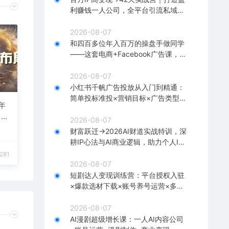
利赚钱一人公司，全平台引流私域转
化批量成交积累客户案例
2026-08-07
和四百多位年入百万的操盘手做同学
——这套电商+Facebook广告课，让
你不再靠猜【原创双语字幕】
2026-08-07
小红书千帆广告投放从入门到精通：
简单投标准投×营销目标×广告类型×
年
出价定向×计划优化×实战搭建
 今
2026-08-07
财富跃迁→2026AI财道实战特训，深
耕IP心法与AI商业逻辑，助力个人IP
落地财富变现
281
2026-08-07
短剧达人变现训练营：平台授权入驻
×爆款选材下载×账号养号运营×多平
台挂载×剪辑实操×违规处理全流程
2026-08-07
AI漫剧超级增长课：一人AI内容公司