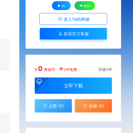
QQ
微信
进入TA的商铺
联系官方客服
0
¥
勇锶币
VIP免费
升级VIP
立即下载
点赞 (
0
)
收藏 (0)