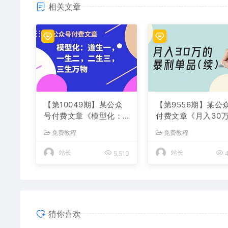
相关文章
【第10049期】某公众
【第9556期】某公
号付费文章《模型化：
付费文章《月入30
道生一，一生二，二生
暴利单品(续)》客单
免费教程
免费教程
三，三生万物！》
四千，非常暴利
站长
站长
5,510
4
猜你喜欢