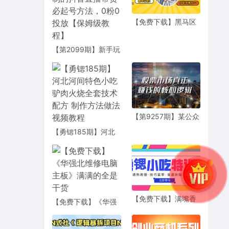
【免费下载】黑马区
块链视频教程 系统
+智能合约+密码学
【第2099期】新手玩
家完全可复制的抖音
直播带货必起号方
法，0粉0投放【保姆
级教程】
【第9257期】某公众
号付费文章《股票市
【勇锶185期】河北
场真正赚钱的核心逻
河间特色小吃 驴肉火
辑》
烧全套技术配方 制作
方法做法视频教程
【免费下载】满嘴香
【免费下载】《华强
烧烤技术配方
北维修电脑主板》满
满的全是干货