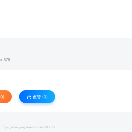
n875
0)
点赞 (
0
)
https://www.yongsiweb.com/4620.html