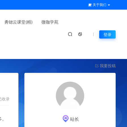
关于我们
勇锶云课堂(精)
微咖学苑
登录
我要投稿
已收录
多。
站长