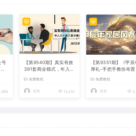
众号
【第9540期】真实有效
【第9351期】《甲辰
万的
391套商业模式，年入几
厚礼-手把手教你布置
价三
十到几百万案例解析
年的家居风水》
免费教程
免费教程
（电子书+视频+图文）
站长
站长
,684
12,431
5,