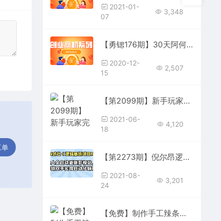
2021-01-
3,348
07
【勇锶176期】30天阿何写作训练营，手把手教你快速成为月入过万的新媒体作者
2020-12-
2,507
15
【第2099期】新手玩家完全可复制的抖音直播带货必起号方法，0粉0投放【保姆级教程】
2021-06-
4,120
18
工单
【第2273期】倪尔昂逻辑暴拆项目N式之网站篇：懒人自动采集美女写真站，擦边美图收爆广告费
2021-08-
3,201
24
【免费】制作手工辣条视频教程+配方 简单便捷在家就可以操作