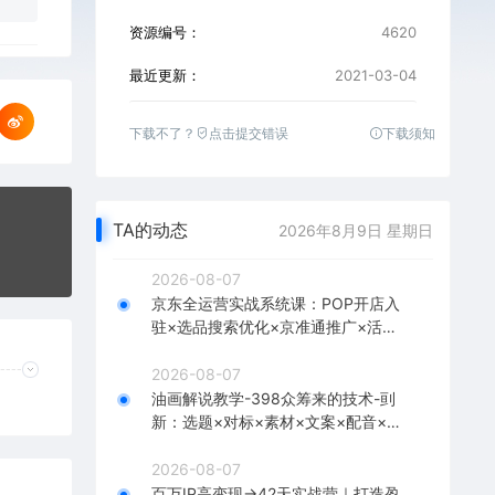
资源编号：
4620
最近更新：
2021-03-04
下载不了？
点击提交错误
下载须知
TA的动态
2026年8月9日 星期日
2026-08-07
京东全运营实战系统课：POP开店入
驻×选品搜索优化×京准通推广×活动
营销×数据分析×店铺星级×自营VC
2026-08-07
油画解说教学-398众筹来的技术-刯
新：选题×对标×素材×文案×配音×剪
辑×2天开精选×7天通9项权益
2026-08-07
百万IP高变现→42天实战营｜打造盈