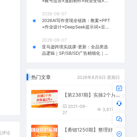
×账号运营×漫剧制作×商业变现×从0
到1全流程实战
2026-08-07
2026AI写作变现全链路：教案×PPT
×作业设计×DeepSeek提示词×豆包
WPS AI×淘宝接单×闲鱼开店×通过AI
賺钱
2026-08-07
亚马逊跨境实战课-更新：全品类选
品逻辑｜SP/SB/SD广告精细化｜新
品打爆旺季爆单全套运营教程
热门文章
2026年8月9日 星期日
【第2381期】实操2个月，月收益2万+，可长期操作的正规赚钱项目
2021-09-
3,617
27
【勇锶1250期】整理好内容去高权重博客推广淘宝客月入万元
无评论