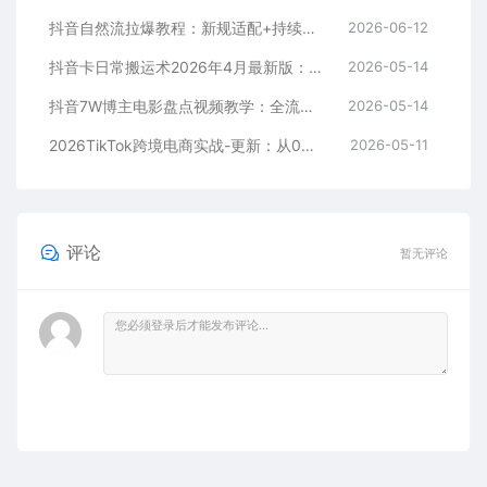
抖音自然流拉爆教程：新规适配+持续更新，话术+投放+起号一站式实战教学（更新26年5月11）
2026-06-12
抖音卡日常搬运术2026年4月最新版：影视账号爆款涨粉玩法，外面售价5000元核心
2026-05-14
抖音7W博主电影盘点视频教学：全流程剪辑制作+收益开通+商单收徒，零基础快速变现
2026-05-14
2026TikTok跨境电商实战-更新：从0到1跑通注册选品上架，出单发货回款全流程手把手教学
2026-05-11
评论
暂无评论