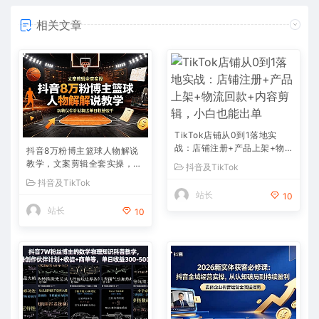
相关文章
TikTok店铺从0到1落地实
战：店铺注册+产品上架+物
抖音8万粉博主篮球人物解说
流回款+内容剪辑，小白也能
教学，文案剪辑全套实操，玩
抖音及TikTok
出单
转伙伴计划精选单日收益破千
抖音及TikTok
站长
10
站长
10