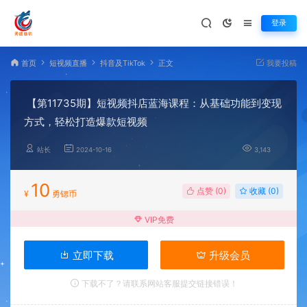
登录
首页
短视频直播
抖音及TikTok
正文
我要投稿
【第11735期】短视频抖店蓝海课程：从基础功能到变现
方式，轻松打造爆款短视频
站长
2024-10-16
3,143
10
点赞 (
0
)
收藏 (0)
¥
勇锶币
VIP免费
立即下载
升级会员
下载不了？请联系网站客服提交链接错误！