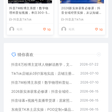
抖音7W粉博主亲授！数学物
2026新实体获客必修课：抖
理科普短视频，单日300-50
音全域经营实操，从认知破局
0，伙伴计划+收徒+商单全变
到持续盈利
抖音及TikTok
抖音及TikTok
现
站长
站长
10
10
猜你喜欢
抖音8万粉博主篮球人物解说教学，文案剪辑全套实操，玩转伙伴计划精选单日收益破千
2026-07-22
TikTok店铺从0到1落地实战：店铺注册+产品上架+物流回款+内容剪辑，小白也能出单
2026-07-10
抖音7W粉博主亲授！数学物理科普短视频，单日300-500，伙伴计划+收徒+商单全变现
2026-07-10
2026新实体获客必修课：抖音全域经营实操，从认知破局到持续盈利
2026-06-15
抖音绿幕+视频号直播带货课：居家照着稿子念起号，手机电脑双场景搭建全流程
2026-06-15
东南亚TK本土店实操：POD定制+爆品截流+暴力冷启动，0粉也能开橱窗带货
2026-06-15