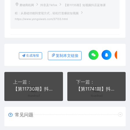
勇锶商机网
抖音及TikTok
【第11735期】短视频抖店蓝海课
程：从基础功能到变现方式，轻松打造爆款短视频
https://www.yongsiweb.com/37133.html
复制本文链接
生成海报
上一篇：
下一篇：
【第11730期】抖音同城流量引爆教程：实体门店如何运用短视频和直播提升销量
【第11741期】抖音无人直播，会说话的汤姆猫弹幕互动小游戏
常见问题