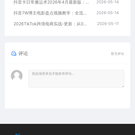
抖音卡日常搬运术2026年4月最新版：影视账号爆款涨粉玩法，外面售价5000元核心
2026-05-14
抖音7W博主电影盘点视频教学：全流程剪辑制作+收益开通+商单收徒，零基础快速变现
2026-05-14
2026TikTok跨境电商实战-更新：从0到1跑通注册选品上架，出单发货回款全流程手把手教学
2026-05-11
评论
暂无评论