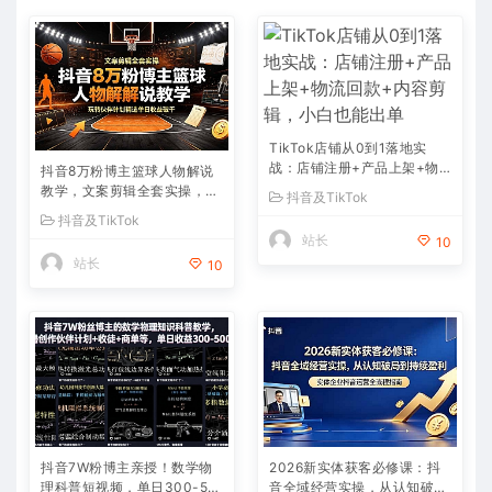
TikTok店铺从0到1落地实
战：店铺注册+产品上架+物
抖音8万粉博主篮球人物解说
流回款+内容剪辑，小白也能
教学，文案剪辑全套实操，玩
抖音及TikTok
出单
转伙伴计划精选单日收益破千
抖音及TikTok
站长
10
站长
10
抖音7W粉博主亲授！数学物
2026新实体获客必修课：抖
理科普短视频，单日300-50
音全域经营实操，从认知破局