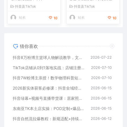
0，伙伴计划+收徒+商单全变
到持续盈利
抖音及TikTok
抖音及TikTok
现
站长
站长
10
10
猜你喜欢
抖音8万粉博主篮球人物解说教学，文案剪辑全套实操，玩转伙伴计划精选单日收益破千
2026-07-22
TikTok店铺从0到1落地实战：店铺注册+产品上架+物流回款+内容剪辑，小白也能出单
2026-07-10
抖音7W粉博主亲授！数学物理科普短视频，单日300-500，伙伴计划+收徒+商单全变现
2026-07-10
2026新实体获客必修课：抖音全域经营实操，从认知破局到持续盈利
2026-06-15
抖音绿幕+视频号直播带货课：居家照着稿子念起号，手机电脑双场景搭建全流程
2026-06-15
东南亚TK本土店实操：POD定制+爆品截流+暴力冷启动，0粉也能开橱窗带货
2026-06-15
抖音自然流拉爆教程：新规适配+持续更新，话术+投放+起号一站式实战教学（更新26年5月11）
2026-06-12