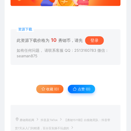
资源下载
10
此资源下载价格为
勇锶币，请先
登录
如有任何问题， 请联系客服 QQ：2513160783 微信：
seaman875
收藏 (0)
点赞 (
0
)
勇锶商机网
抖音及TikTok
【勇锶1511期】白狼敢死队：抖音带
货7天从入门到精通，百分百实操不玩虚的