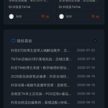
理科普短视频，单日300-50
音全域经营实操，从认知破局
0，伙伴计划+收徒+商单全变
到持续盈利
抖音及TikTok
抖音及TikTok
现
站长
站长
10
10
猜你喜欢
抖音8万粉博主篮球人物解说教学，文案剪辑全套实操，玩转伙伴计划精选单日收益破千
2026-07-22
TikTok店铺从0到1落地实战：店铺注册+产品上架+物流回款+内容剪辑，小白也能出单
2026-07-10
抖音7W粉博主亲授！数学物理科普短视频，单日300-500，伙伴计划+收徒+商单全变现
2026-07-10
2026新实体获客必修课：抖音全域经营实操，从认知破局到持续盈利
2026-06-15
抖音绿幕+视频号直播带货课：居家照着稿子念起号，手机电脑双场景搭建全流程
2026-06-15
东南亚TK本土店实操：POD定制+爆品截流+暴力冷启动，0粉也能开橱窗带货
2026-06-15
抖音自然流拉爆教程：新规适配+持续更新，话术+投放+起号一站式实战教学（更新26年5月11）
2026-06-12