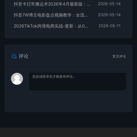
抖音卡日常搬运术2026年4月最新版：影视账号爆款涨粉玩法，外面售价5000元核心
2026-05-14
抖音7W博主电影盘点视频教学：全流程剪辑制作+收益开通+商单收徒，零基础快速变现
2026-05-14
2026TikTok跨境电商实战-更新：从0到1跑通注册选品上架，出单发货回款全流程手把手教学
2026-05-11
评论
暂无评论