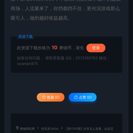
商场，人流量来了，你挡都挡不住，更何况游戏那么
吸引人，做的越好收益越高。
资源下载
10
此资源下载价格为
勇锶币，请先
登录
如有任何问题， 请联系客服 QQ：2513160783 微信：
seaman875
收藏 (0)
点赞 (
0
)
勇锶商机网
抖音及TikTok
【第11741期】抖音无人直播，会说话