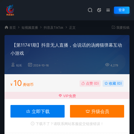
登录
首页
短视频直播
抖音及TikTok
正文
我要投稿
【第11741期】抖音无人直播，会说话的汤姆猫弹幕互动
小游戏
站长
2024-10-16
4,279
10
点赞 (
0
)
收藏 (0)
¥
勇锶币
VIP免费
立即下载
升级会员
下载不了？请联系网站客服提交链接错误！