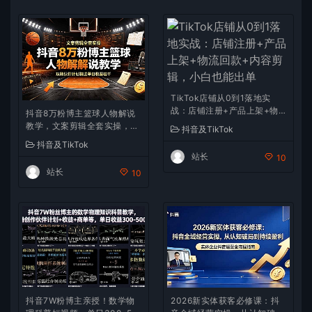
TikTok店铺从0到1落地实
战：店铺注册+产品上架+物
抖音8万粉博主篮球人物解说
流回款+内容剪辑，小白也能
教学，文案剪辑全套实操，玩
抖音及TikTok
出单
转伙伴计划精选单日收益破千
抖音及TikTok
站长
10
站长
10
抖音7W粉博主亲授！数学物
2026新实体获客必修课：抖