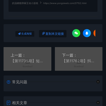
的汤姆猫弹幕互动小游戏
https://www.yongsiweb.com/37152.html
复制本文链接
生成海报
上一篇：
下一篇：
【第11735期】短视频抖店蓝海课程：从基础功能到变现方式，轻松打造爆款短视频
【第11762期】抖音短视频运营课程，底层逻辑+定位+方法论，引爆同城流量新高度【VIP】
常见问题
相关文章