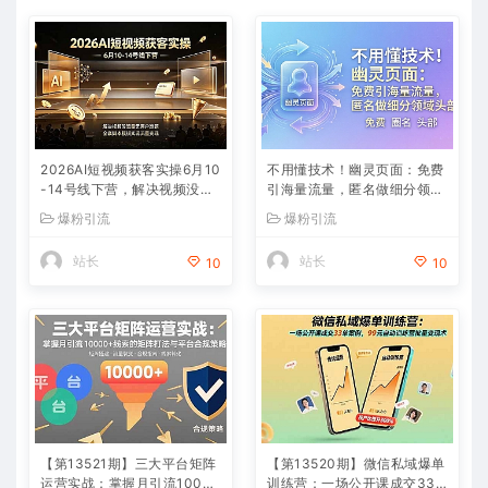
2026AI短视频获客实操6月10
不用懂技术！幽灵页面：免费
-14号线下营，解决视频没流
引海量流量，匿名做细分领域
量无客户难题，全套脚本模板
头部
爆粉引流
爆粉引流
实现流量变现
站长
站长
10
10
【第13521期】三大平台矩阵
【第13520期】微信私域爆单
运营实战：掌握月引流10000
训练营：一场公开课成交33