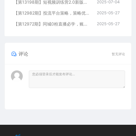
【第13198期】短视频训练营2.0新版，7大流量密码/钩子设计技巧/私域引流/DOU+投放指南
2025-07-04
【第12982期】投流平台策略，策略优化实操，解决投流5大痛点，4步实现精准引流
2025-05-27
【第12972期】同城0粉直播必学，账号定位，绿幕搭建，精准千粉引流实战攻略
2025-05-27
评论
暂无评论