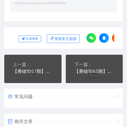
https://www.yongsiweb.com/2606.html
复制本文链接
生成海报
上一篇：
下一篇：
【勇锶1057期】小红书爆款推广引流训练课7.0：一部手机即可操作玩转小红书引流赚钱
【勇锶1065期】百度贴吧最新顶帖技术：利用软件全自动回复获取排名和流量和赚钱
常见问题
相关文章