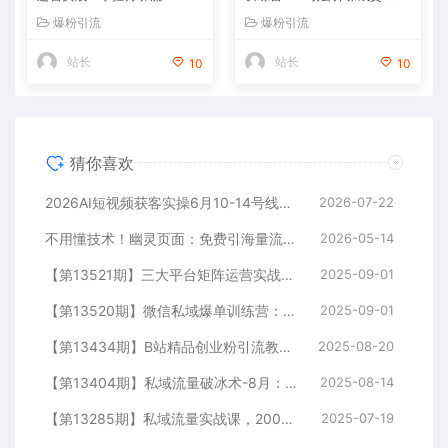
+线索的矩阵打法与平台合规
单案例，99元自动训练营批量
爆粉引流
爆粉引流
策略
变现术
站长
站长
10
10
猜你喜欢
2026AI短视频获客实操6月10-14号线下营，解决视频没流量无客户难题，全套脚本模板实现流量变现
2026-07-22
不用懂技术！幽灵页面：免费引海量流量，匿名做细分领域头部
2026-05-14
【第13521期】三大平台矩阵运营实战：掌握月引流10000+线索的矩阵打法与平台合规策略
2025-09-01
【第13520期】微信私域爆单训练营：一场公开课成交33单案例，99元自动训练营批量变现术
2025-09-01
【第13434期】B站精品创业粉引流教程，团队亲测有效全套引流技术
2025-08-20
【第13404期】私域流量破冰术-8月：52页SOP电子书、11小时录音及10+实战案例视频
2025-08-14
【第13285期】私域流量实战课，200人团队运营模型，矩阵引流技术，高客单私聊转化策略
2025-07-19