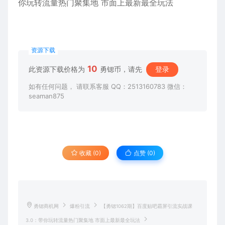
资源下载
10
此资源下载价格为
勇锶币，请先
登录
如有任何问题， 请联系客服 QQ：2513160783 微信：
seaman875
收藏 (0)
点赞 (
0
)
勇锶商机网
爆粉引流
【勇锶1062期】百度贴吧霸屏引流实战课
3.0：带你玩转流量热门聚集地 市面上最新最全玩法