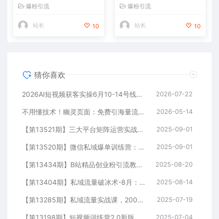
+线索的矩阵打法与平台合规
单案例，99元自动训练营批量
爆粉引流
爆粉引流
策略
变现术
站长
站长
10
10
猜你喜欢
2026AI短视频获客实操6月10-14号线下营，解决视频没流量无客户难题，全套脚本模板实现流量变现
2026-07-22
不用懂技术！幽灵页面：免费引海量流量，匿名做细分领域头部
2026-05-14
【第13521期】三大平台矩阵运营实战：掌握月引流10000+线索的矩阵打法与平台合规策略
2025-09-01
【第13520期】微信私域爆单训练营：一场公开课成交33单案例，99元自动训练营批量变现术
2025-09-01
【第13434期】B站精品创业粉引流教程，团队亲测有效全套引流技术
2025-08-20
【第13404期】私域流量破冰术-8月：52页SOP电子书、11小时录音及10+实战案例视频
2025-08-14
【第13285期】私域流量实战课，200人团队运营模型，矩阵引流技术，高客单私聊转化策略
2025-07-19
【第13198期】短视频训练营2.0新版，7大流量密码/钩子设计技巧/私域引流/DOU+投放指南
2025-07-04