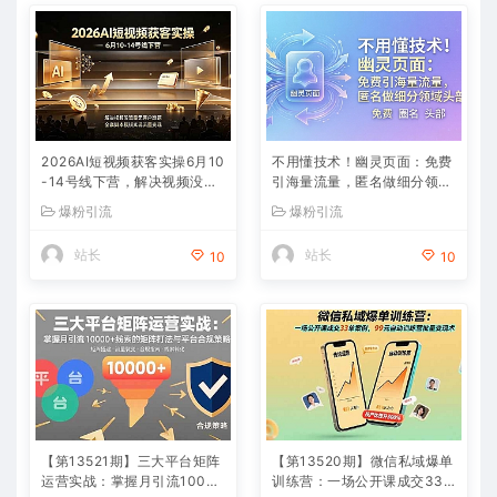
2026AI短视频获客实操6月10
不用懂技术！幽灵页面：免费
-14号线下营，解决视频没流
引海量流量，匿名做细分领域
量无客户难题，全套脚本模板
头部
爆粉引流
爆粉引流
实现流量变现
站长
站长
10
10
【第13521期】三大平台矩阵
【第13520期】微信私域爆单
运营实战：掌握月引流10000
训练营：一场公开课成交33