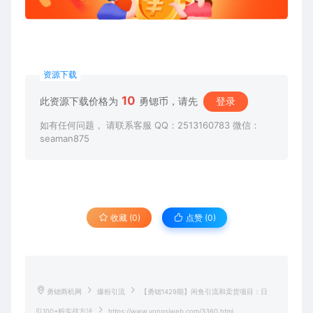
资源下载
10
此资源下载价格为
勇锶币，请先
登录
如有任何问题， 请联系客服 QQ：2513160783 微信：
seaman875
收藏 (0)
点赞 (
0
)
勇锶商机网
爆粉引流
【勇锶1429期】闲鱼引流和卖货项目：日
引100+粉实战方法
https://www.yongsiweb.com/3360.html