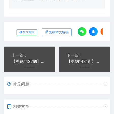
复制本文链接
生成海报
上一篇：
下一篇：
【勇锶1427期】佐道副业特训营13:闲鱼怎么赚钱？5种变现思路全解析
【勇锶1431期】闲鱼赚钱引流攻略，闲鱼排名规则技巧
常见问题
相关文章