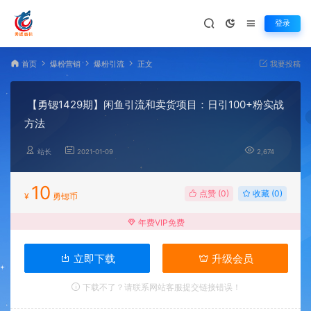
登录
首页
爆粉营销
爆粉引流
正文
我要投稿
【勇锶1429期】闲鱼引流和卖货项目：日引100+粉实战
方法
站长
2021-01-09
2,674
10
点赞 (
0
)
收藏 (0)
¥
勇锶币
年费VIP免费
立即下载
升级会员
下载不了？请联系网站客服提交链接错误！