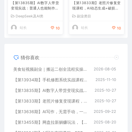
【第13835期】AI数字人带货
【第13833期】老照片修复变
变现实战：普通人也能制作数
现课程，AI动态生成+破损修
字人带货，副业月收益达800
复+黑白上色+全套技术,副业
DeepSeek及AI类
副业类目
0+
收入2w+
站长
站长
10
10
猜你喜欢
美食短视频副业｜搬运二创全流程实操教学，轻资产入局赛道，掌握账号起号与带货实操方法
2026-08-05
【第13934期】手机修图系统实战课程，通过具体案例手把手教学调色技巧，实现副业变现
2025-11-10
【第13835期】AI数字人带货变现实战：普通人也能制作数字人带货，副业月收益达8000+
2025-10-27
【第13833期】老照片修复变现课程，AI动态生成+破损修复+黑白上色+全套技术,副业收入2w+
2025-10-27
【第13636期】AI写作，无需手动，一键生成文稿，一单1000+ 永不失业副业项目
2025-09-22
【第13455期】网盘拉新躺赚玩法，【网盘+即梦+小说+短剧】拉新
2025-08-20