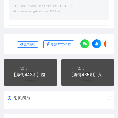
目：0成本，纯利润，每天2小时 日赚300-500+
https://www.yongsiweb.com/1308.html
复制本文链接
生成海报
上一篇：
下一篇：
【勇锶443期】虚拟项目特训班 按照特训班课程操作 一个月至少盈利1万+（全年班）
【勇锶465期】某论坛VIP项目：新手小白简单快速赚钱，当天收益，日赚100+
常见问题