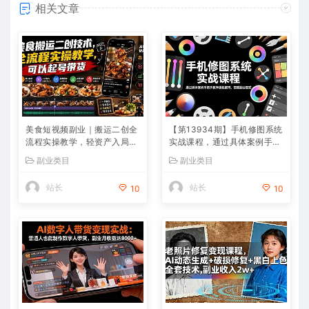
相关文章
美食短视频副业｜搬运二创全
【第13934期】手机修图系统
流程实操教学，轻资产入局赛
实战课程，通过具体案例手把
道，掌握账号起号与带货实操
手教学调色技巧，实现副业变
副业类目
副业类目
方法
现
站长
站长
10
10