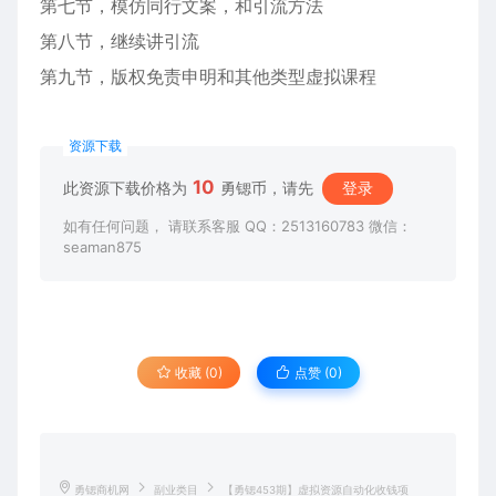
第七节，模仿同行文案，和引流方法
第八节，继续讲引流
第九节，版权免责申明和其他类型虚拟课程
资源下载
10
此资源下载价格为
勇锶币，请先
登录
如有任何问题， 请联系客服 QQ：2513160783 微信：
seaman875
收藏 (0)
点赞 (
0
)
勇锶商机网
副业类目
【勇锶453期】虚拟资源自动化收钱项