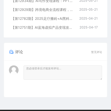
【第12934期】AI写作变现课程：PPT制作，文案撰写实战，零基础7天周入3k+案例拆解
2025-05-21
【第12929期】跨境电商全流程课程，社媒运营独立站搭建，掌握选品流量，实现高效出海
2025-05-21
【第12782期】2025足疗搬砖+Ai黑科技，5分钟一条视频，手把手教学小白
2025-04-21
【第12751期】AI蓝海虚拟产品变现攻略，零投入、易操作，手把手打造风口副业项目
2025-04-17
评论
暂无评论