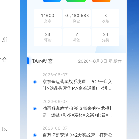
14600
50,483,588
8
文章
浏览
收藏
23
7
24
，所
评论
标签
分类
个合
TA的动态
2026年8月8日 星期六
2026-08-07
京东全运营实战系统课：POP开店入
驻×选品搜索优化×京准通推广×活动
营销×数据分析×店铺星级×自营VC
2026-08-07
油画解说教学-398众筹来的技术-刯
新：选题×对标×素材×文案×配音×剪
辑×2天开精选×7天通9项权益
2026-08-07
可以
百万IP高变现→42天实战营｜打造盈