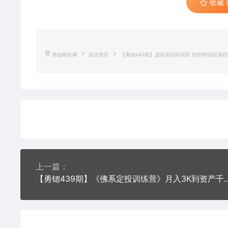
收藏 (
勇锶商机网
副业类目
【勇锶443期】虚拟项目特训班 按照特训班课程
上一篇：
【勇锶439期】《佛系定投训练营》月入3K到资产千万，对