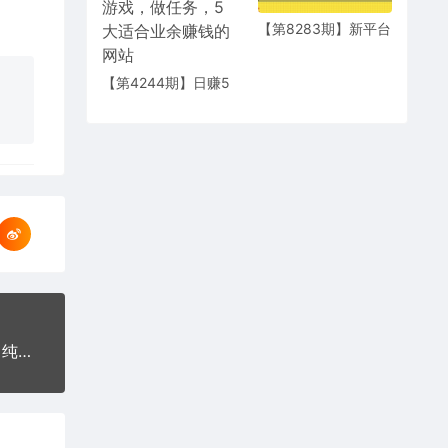
【第8283期】新平台
撸收益，无脑复制粘
贴，1万阅读100块，
【第4244期】日赚5
可多号矩阵操作
到20美元，只需观看
视频，玩游戏，做任
务，5大适合业余赚
钱的网站
【勇锶453期】虚拟资源自动化收钱项目：0成本，纯利润，每天2小时 日赚300-500+