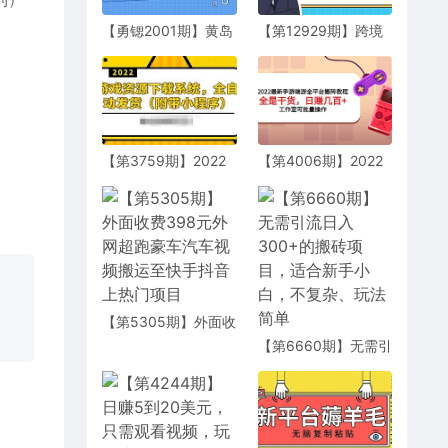
【勇锶2001期】黄岛
【第12929期】跨境
主小说变现副业项
电商全流程课程，社
目：老项目新玩法，
媒运营独立站搭建，
视频被动引流躺赚模
掌握选品流量，实现
式，一天收入一二百
高效出海
【第3759期】2022
【第4006期】2022
游戏资源下载系统，
最新手游端游全平台
躺赚项目，无需人工
搬砖教程，全是干
值守全自动发货（附
货，日赚几百+工作
带小程序）
室可批量操作
【第5305期】外面收
费398元外网超跑豪
【第6660期】无需引
车汽车视频搬运至快
流日入300+的搬砖项
手抖音上热门项目
目，适合新手小白，
不复杂、玩法简单