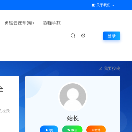
关于我们
勇锶云课堂(精)
微咖学苑
登录
我要投稿
全
已收录
站长
QQ
微信
微博