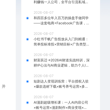
利赚钱一人公司，全平台引流私域转
化批量成交积累客户案例
2026-08-07
和四百多位年入百万的操盘手做同学
。
——这套电商+Facebook广告课，让
你不再靠猜【原创双语字幕】
2026-08-07
小红书千帆广告投放从入门到精通：
简单投标准投×营销目标×广告类型×
出价定向×计划优化×实战搭建
2026-08-07
财富跃迁→2026AI财道实战特训，深
耕IP心法与AI商业逻辑，助力个人IP
落地财富变现
2026-08-07
短剧达人变现训练营：平台授权入驻
，并
×爆款选材下载×账号养号运营×多平
台挂载×剪辑实操×违规处理全流程
2026-08-07
AI漫剧超级增长课：一人AI内容公司
×账号运营×漫剧制作×商业变现×从0