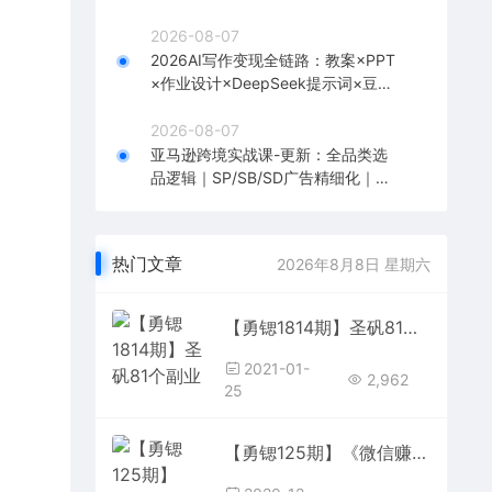
到1全流程实战
2026-08-07
2026AI写作变现全链路：教案×PPT
×作业设计×DeepSeek提示词×豆包
WPS AI×淘宝接单×闲鱼开店×通过AI
賺钱
2026-08-07
亚马逊跨境实战课-更新：全品类选
品逻辑｜SP/SB/SD广告精细化｜新
品打爆旺季爆单全套运营教程
热门文章
2026年8月8日 星期六
【勇锶1814期】圣矾81个副业赚钱第一课：近视眼生意，高单价暴利产品
2021-01-
2,962
25
【勇锶125期】《微信赚钱项目宝典》内部资料大全，价值5000