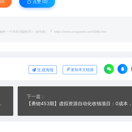
0)
点赞 (
0
)
操作 一个月至少盈利1万+（全年班）
https://www.yongsiweb.com/1286.html
生成海报
复制本文链接
下一篇：
不理财的人，她有一套100%赚钱系统