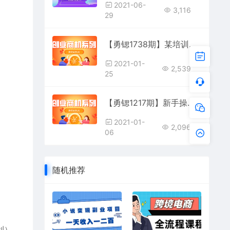
2021-06-
3,116
。
29
【勇锶1738期】某培训第26期网赚项目分享会（6个项目）
2021-01-
2,539
25
【勇锶1217期】新手操作CPA轻松日赚300，小白也能起飞，可无限放大
2021-01-
2,096
06
随机推荐
利）