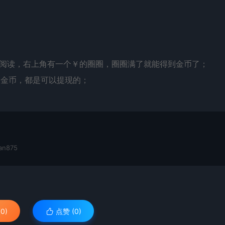
。
己阅读，右上角有一个￥的圈圈，圈圈满了就能得到金币了；
到金币，都是可以提现的；
n875
0)
点赞 (
0
)