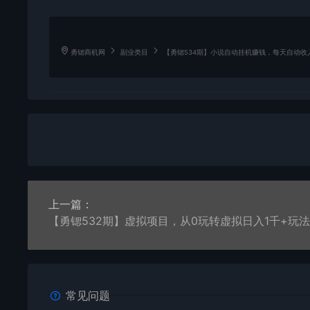
勇锶商机网
副业类目
【勇锶534期】小说自动挂机赚钱，每天自动收
上一篇：
【勇锶532期】虚拟项目，从0玩转虚拟日入1千+玩法
常见问题