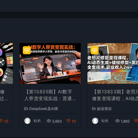
机修
【第13835期】AI数字
【第13833期】老照
过
人带货变现实战：普通
修复变现课程，AI动
调
人也能制作数字人带
生成+破损修复+黑白
DeepSeek及AI类
副业类目
现
货，副业月收益达8000
色+全套技术,副业收
+
w+
站长
站长
10
2,663
10
1,882