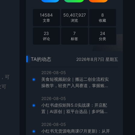
14584
50,407,927
8
文章
浏览
收藏
23
7
24
评论
标签
分类
TA的动态
2026年8月7日 星期五
2026-08-05
），可
美食短视频副业｜搬运二创全流程实
操教学，轻资产入局赛道，掌握账号
友可
起号与带货实操方法
2026-08-05
小红书虚拟矩阵5.0实战课：开店配
置｜AI原创｜双平台选品｜多IP隔离
｜测怼店铺工作室批量变现实操教学
2026-08-05
小红书无货源电商课(7月更新)：从开