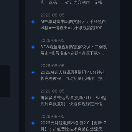
店、选品、上架到内容制作，无需囤
货快速启动，月盈利过万
2026-08-05
AI书单财富书籍图文解读：手绘黑白
风格×一键直出×几十条视频跑1000
单×全流程拆解×新手可上手
2026-08-05
82W粉丝电视剧深度解说课：二创发
展史×账号准备×选题×资源下载×爆
款文案×配音×剪辑×封面×独家签约
2026-08-05
2026AI真人解说漫剧制作40分钟超
长完整教程：自动批量化制作，挑战
一人一天一部剧！
2026-08-05
拼多多系统运营课(更新7月)，从0起
店到爆款复制，快速实现稳定日销千
单，月利润破5万
2026-08-05
2026无货源电商不备货2.0【更新-7
月】：超低费比技术突破自然流天花