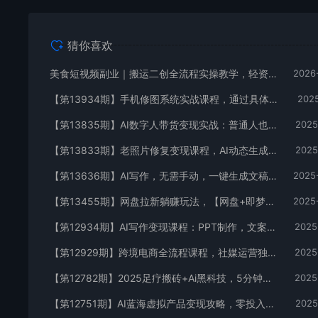
猜你喜欢
美食短视频副业｜搬运二创全流程实操教学，轻资产入局赛道，掌握账号起号与带货实操方法
2026
【第13934期】手机修图系统实战课程，通过具体案例手把手教学调色技巧，实现副业变现
2025
【第13835期】AI数字人带货变现实战：普通人也能制作数字人带货，副业月收益达8000+
2025
【第13833期】老照片修复变现课程，AI动态生成+破损修复+黑白上色+全套技术,副业收入2w+
2025
【第13636期】AI写作，无需手动，一键生成文稿，一单1000+ 永不失业副业项目
2025
【第13455期】网盘拉新躺赚玩法，【网盘+即梦+小说+短剧】拉新
2025
【第12934期】AI写作变现课程：PPT制作，文案撰写实战，零基础7天周入3k+案例拆解
2025
【第12929期】跨境电商全流程课程，社媒运营独立站搭建，掌握选品流量，实现高效出海
2025
【第12782期】2025足疗搬砖+Ai黑科技，5分钟一条视频，手把手教学小白
2025
【第12751期】AI蓝海虚拟产品变现攻略，零投入、易操作，手把手打造风口副业项目
2025