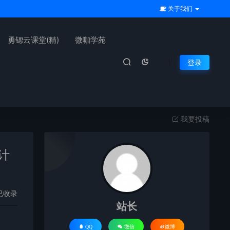
关于我们
勇锶云课堂(精)
微咖学苑
登录
我要投稿
计
已收录
站长
QQ
微信
微博