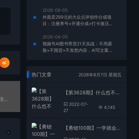
板，单店月利润1-3万元
2026-08-05
外面卖299元的大众点评创作分成项
目：注册养号×开通分成×打卡激活×
AI批量笔记×次日见收益，月入1w+
2026-08-05
视频号AI图书带货21天实战：不用露
脸×不囤货×不发愁内容，AI写文案做
视频挂小黄车，佣金50%+爆单
热门文章
2026年8月7日 星期五
【第3628期】什么也不做，观看油管视频，完成小任务，即可轻松赚150美元
【勇锶535期】我是钱28期冷门产品单页百度竞价培训课程，月入2-3万
2022-07-
4,145
27
【勇锶100期】一学就会的基金课，成为朋友圈最会赚钱的人【完结】