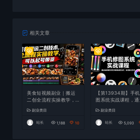
相关文章
美食短视频副业｜搬运
【第13934期】手
二创全流程实操教学，
图系统实战课程，通
轻资产入局赛道，掌握
具体案例手把手教学
副业类目
副业类目
账号起号与带货实操方
色技巧，实现副业变
法
站长
站长
1,188
10
5,093