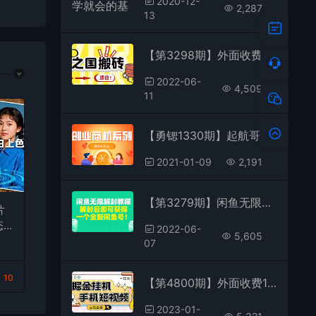
2020-12-
2,287
13
【第3298期】外面收费8888的链游‘二之国’搬砖项目，20开日收益400+【详细操作教程】
2022-06-
4,509
11
【勇锶1330期】起航哥暴力搬运不封号最新教程 如何让闲鱼单品卖爆和零投资实现月入过万
2021-01-09
2,191
【第3279期】闲鱼无限解封教程，解封后即可获得一个全新闲鱼号，一单80到180
片
态
2022-06-
5,605
上
07
入2
10
【第4800期】外面收费1980的手机短视频挂机掘金项目，号称单窗口5的项目【软件+教程】
2023-01-