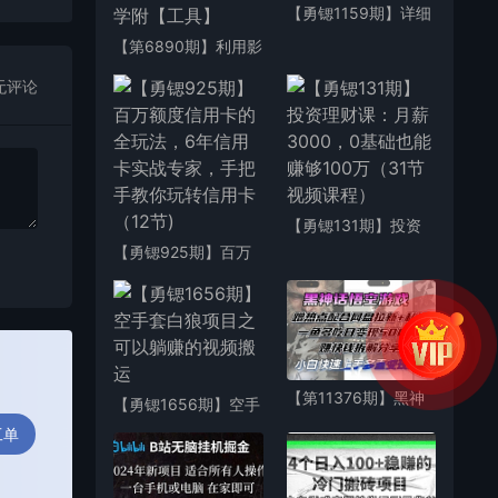
【勇锶1159期】详细
演示无成本电信渠道
【第6890期】利用影
秒上钻（可通过卡盟
视资源做快手极速版
平台倒卖赚钱）
无评论
拉新，日入500+保姆
式教学附【工具】
【勇锶131期】投资
理财课：月薪3000，
【勇锶925期】百万
0基础也能赚够100万
额度信用卡的全玩
（31节视频课程）
法，6年信用卡实战
专家，手把手教你玩
转信用卡（12节)
【第11376期】黑神
【勇锶1656期】空手
话悟空游戏蹭热点配
套白狼项目之可以躺
工单
合网盘拉新+私域
赚的视频搬运