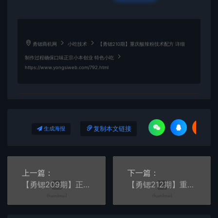
勇锶商机网
小吃技术
【勇锶210期】重庆酸辣粉技术配方 详细
制作过程确保口味正宗小本创业 特色小吃
https://www.yongsiweb.com/792.html
复制本文链接
生成海报
上一篇：
下一篇：
【勇锶209期】正宗桂林米粉制作教程 桂林米粉卤水配方 桂林米粉香料配方
【勇锶212期】重庆麻辣烫配方技术 底料 串串香 小吃技术配方全程详细详解 包会