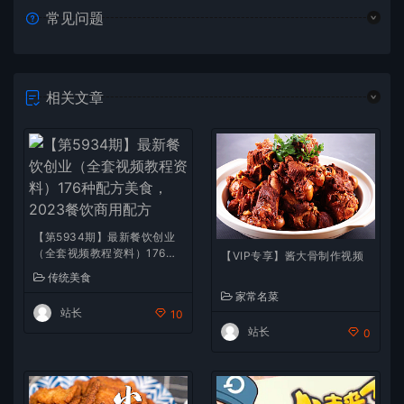
常见问题
相关文章
【第5934期】最新餐饮创业
（全套视频教程资料）176种
【VIP专享】酱大骨制作视频
配方美食，2023餐饮商用配
传统美食
方
家常名菜
站长
10
站长
0