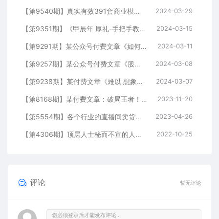
【第9540期】真实有效391套商业模式，年入几十到几百万案例解析（电子书+视频+图文）
2024-03-29
【第9351期】《甲辰年 厚礼-手把手教你布置 今年的家居风水》
2024-03-15
【第9291期】某公众号付费文章《如何让收入提升百十倍？》
2024-03-11
【第9257期】某公众号付费文章《股票市场真正赚钱的核心逻辑》
2024-03-08
【第9238期】某付费文章《难以 想象，这篇狠辣的文章，居然能公开出来》
2024-03-07
【第8168期】某付费文章：破局王者！此人乃千古“作弊”第一人
2023-11-20
【第5554期】各个行业的直播间卖货话术资料分享：卖货主播必看技能
2023-04-26
【第4306期】顶层人士秘而不宣的人性天书，识人性 破情执 通钱脉 助成长
2022-10-25
评论
暂无评论