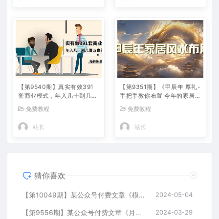
【第9540期】真实有效391
【第9351期】《甲辰年 厚礼-
套商业模式，年入几十到几百
手把手教你布置 今年的家居风
万案例解析（电子书+视频
水》
免费教程
免费教程
+图文）
站长
站长
猜你喜欢
【第10049期】某公众号付费文章《模型化：道生一，一生二，二生三，三生万物！》
2024-05-04
【第9556期】某公众号付费文章《月入30万的暴利单品(续)》客单价三四千，非常暴利
2024-03-29