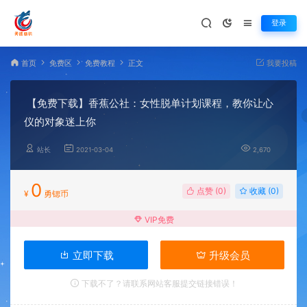
登录
首页
免费区
免费教程
正文
我要投稿
【免费下载】香蕉公社：女性脱单计划课程，教你让心
仪的对象迷上你
站长
2021-03-04
2,670
0
点赞 (
0
)
收藏 (0)
¥
勇锶币
VIP免费
立即下载
升级会员
下载不了？请联系网站客服提交链接错误！