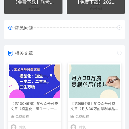
【免费下载】联考粉笔双师特训班助力公务员上岸（价值4980元）
【免费下载】2020年二级建造师【安装】VIP课件全套
常见问题
相关文章
【第10049期】某公众号付费
【第9556期】某公众号付费
文章《模型化：道生一，一生
文章《月入30万的暴利单品
二，二生三，三生万物！》
(续)》客单价三四千，非常暴
免费教程
免费教程
利
站长
站长