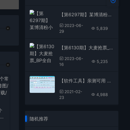
【第6297期】某博清粉小工具-僵尸粉管理小软件（教程+软件）
2023-06-
5,839
29
【第6130期】大麦抢票_BP全自动抢购软_操作教程+注意事项（6.14更新）
2023-06-
5,235
16
【软件工具】亲测可用 最新某宝卖的宝宝取名软件已注册版
2021-02-
4,988
23
个
视频
随机推荐
号文