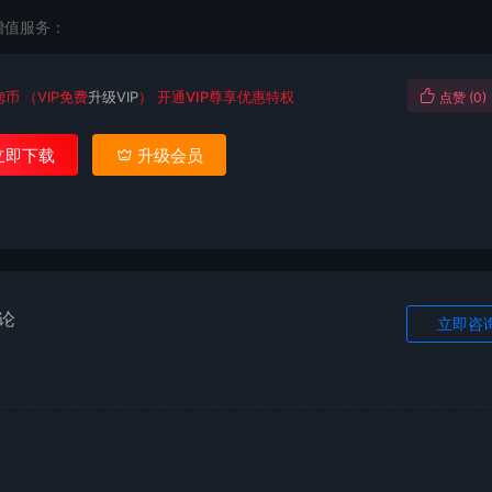
增值服务：
锶币
（VIP免费
升级VIP
）
开通VIP尊享优惠特权
点赞 (
0
)
立即下载
升级会员
论
立即咨