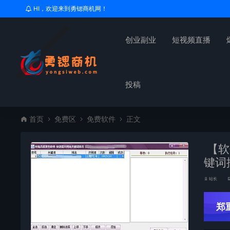
HI，欢迎来到勇锶商机网！
创业副业
短视频直播
投稿
首页
免费区
免费软件
正文
【软
键词
站长
郑