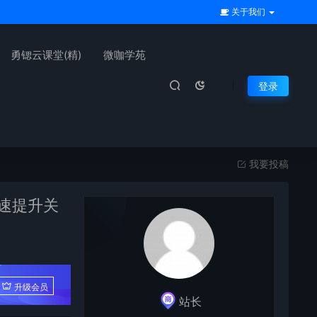
关于我们
勇锶云课堂(精)
微咖学苑
登录
我要投稿
速提升关
升级会员
站长