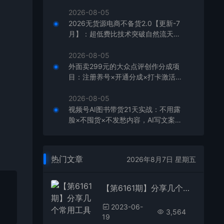
单，月利润破5万
2026-08-05
2026无货源电商不备货2.0【更新-7
月】：超低费比技术突破自然流天花
板，单店月利润1-3万元
2026-08-05
外面卖299元的大众点评创作分成项
目：注册养号×开通分成×打卡激活×
AI批量笔记×次日见收益，月入1w+
2026-08-05
视频号AI图书带货21天实战：不用露
脸×不囤货×不发愁内容，AI写文案做
视频挂小黄车，佣金50%+爆单
热门文章
2026年8月7日 星期五
【第6161期】分享几个常用工具 直播录制/视频转图/视频编辑/公众号文章下载/改名
2023-06-
3,564
19