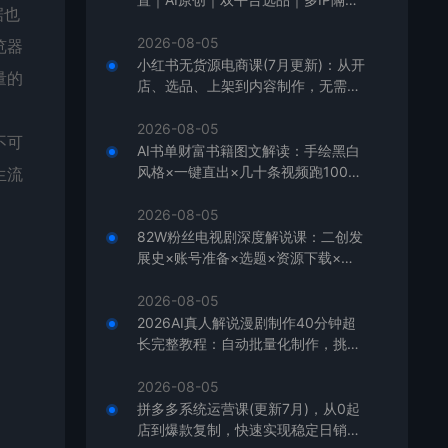
据也
｜测怼店铺工作室批量变现实操教学
2026-08-05
览器
小红书无货源电商课(7月更新)：从开
量的
店、选品、上架到内容制作，无需囤
货快速启动，月盈利过万
2026-08-05
不可
AI书单财富书籍图文解读：手绘黑白
风格×一键直出×几十条视频跑1000
生流
单×全流程拆解×新手可上手
2026-08-05
82W粉丝电视剧深度解说课：二创发
展史×账号准备×选题×资源下载×爆
款文案×配音×剪辑×封面×独家签约
2026-08-05
2026AI真人解说漫剧制作40分钟超
长完整教程：自动批量化制作，挑战
一人一天一部剧！
2026-08-05
拼多多系统运营课(更新7月)，从0起
店到爆款复制，快速实现稳定日销千