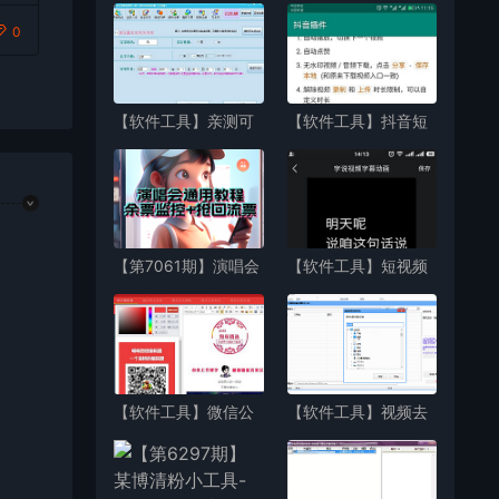
0
【软件工具】亲测可
【软件工具】抖音短
用 最新某宝卖的宝宝
视频无水印视频下载
取名软件已注册版
神器
【第7061期】演唱会
【软件工具】短视频
通用_余票监控+抢回
说话变成字幕的软件
流票（教程+软件）
【软件工具】微信公
【软件工具】视频去
众号图文编辑器/公众
水印最新软件 去水印
号素材一键采集文章
软件工具下载
排版美化工具，送