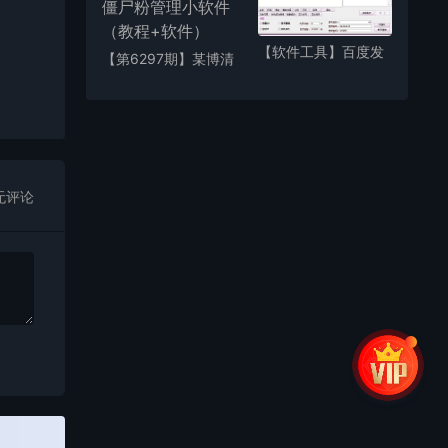
600套素材模板
【软件工具】百度发
【第6297期】某博清
包软件 0排名一月到
粉小工具-僵尸粉管理
前五页 快速提升关键
小软件（教程+软
词排名
件）
无评论