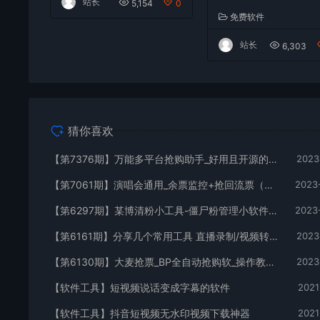
站长
5,154
0
（教程+软件）
免费软件
站长
6,303
猜你喜欢
【第7376期】万能多平台抢购助手_好用且开源的油猴插件
2023
【第7061期】演唱会通用_余票监控+抢回流票（教程+软件）
2023
【第6297期】某博清粉小工具-僵尸粉管理小软件（教程+软件）
2023
【第6161期】分享几个常用工具 直播录制/视频转图/视频编辑/公众号文章下载/改名
2023
【第6130期】大麦抢票_BP全自动抢购软_操作教程+注意事项（6.14更新）
2023
【软件工具】短视频说话变成字幕的软件
2021
【软件工具】抖音短视频无水印视频下载神器
2021