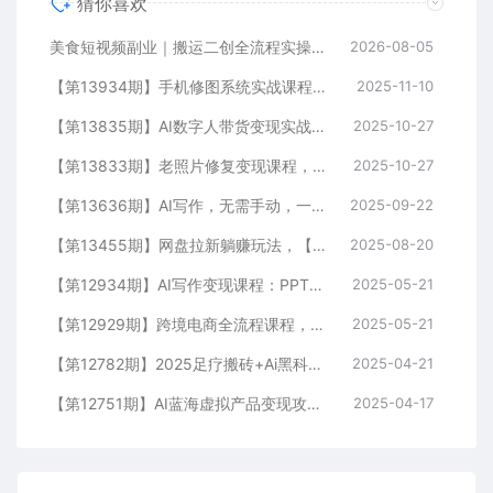
猜你喜欢
美食短视频副业｜搬运二创全流程实操教学，轻资产入局赛道，掌握账号起号与带货实操方法
2026-08-05
【第13934期】手机修图系统实战课程，通过具体案例手把手教学调色技巧，实现副业变现
2025-11-10
【第13835期】AI数字人带货变现实战：普通人也能制作数字人带货，副业月收益达8000+
2025-10-27
【第13833期】老照片修复变现课程，AI动态生成+破损修复+黑白上色+全套技术,副业收入2w+
2025-10-27
【第13636期】AI写作，无需手动，一键生成文稿，一单1000+ 永不失业副业项目
2025-09-22
【第13455期】网盘拉新躺赚玩法，【网盘+即梦+小说+短剧】拉新
2025-08-20
【第12934期】AI写作变现课程：PPT制作，文案撰写实战，零基础7天周入3k+案例拆解
2025-05-21
【第12929期】跨境电商全流程课程，社媒运营独立站搭建，掌握选品流量，实现高效出海
2025-05-21
【第12782期】2025足疗搬砖+Ai黑科技，5分钟一条视频，手把手教学小白
2025-04-21
【第12751期】AI蓝海虚拟产品变现攻略，零投入、易操作，手把手打造风口副业项目
2025-04-17