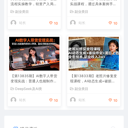
流程实操教学，轻资产入局赛
实战课程，通过具体案例手把
道，掌握账号起号与带货实操
手教学调色技巧，实现副业变
副业类目
副业类目
方法
现
站长
站长
10
10
【第13835期】AI数字人带货
【第13833期】老照片修复变
变现实战：普通人也能制作数
现课程，AI动态生成+破损修
字人带货，副业月收益达800
复+黑白上色+全套技术,副业
DeepSeek及AI类
副业类目
0+
收入2w+
站长
站长
10
10