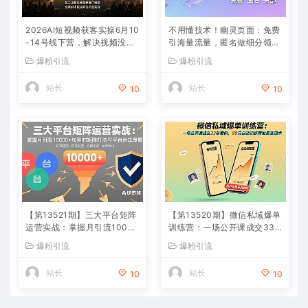
2026AI短视频获客实操6月10
不用懂技术！幽灵页面：免费
-14号线下营，解决视频没流
引海量流量，匿名做细分领域
量无客户难题，全套脚本模板
头部
爆粉引流
爆粉引流
实现流量变现
站长
站长
10
10
【第13521期】三大平台矩阵
【第13520期】微信私域爆单
运营实战：掌握月引流10000
训练营：一场公开课成交33
+线索的矩阵打法与平台合规
单案例，99元自动训练营批量
爆粉引流
爆粉引流
策略
变现术
站长
站长
10
10