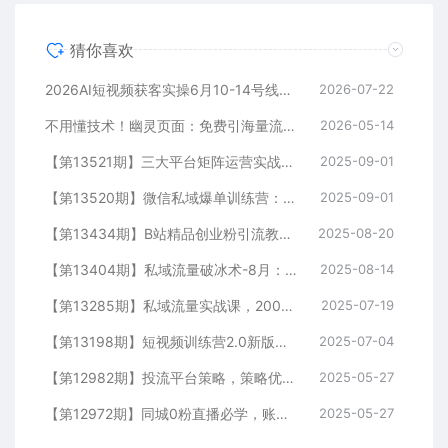
猜你喜欢
2026AI短视频获客实操6月10-14号线下营，解决视频没流量无客户难题，全套脚本模板实现流量变现
2026-07-22
不用懂技术！幽灵页面：免费引海量流量，匿名做细分领域头部
2026-05-14
【第13521期】三大平台矩阵运营实战：掌握月引流10000+线索的矩阵打法与平台合规策略
2025-09-01
【第13520期】微信私域爆单训练营：一场公开课成交33单案例，99元自动训练营批量变现术
2025-09-01
【第13434期】B站精品创业粉引流教程，团队亲测有效全套引流技术
2025-08-20
【第13404期】私域流量破冰术-8月：52页SOP电子书、11小时录音及10+实战案例视频
2025-08-14
【第13285期】私域流量实战课，200人团队运营模型，矩阵引流技术，高客单私聊转化策略
2025-07-19
【第13198期】短视频训练营2.0新版，7大流量密码/钩子设计技巧/私域引流/DOU+投放指南
2025-07-04
【第12982期】投流平台策略，策略优化实操，解决投流5大痛点，4步实现精准引流
2025-05-27
【第12972期】同城0粉直播必学，账号定位，绿幕搭建，精准千粉引流实战攻略
2025-05-27