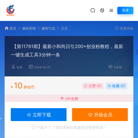
登录
首页
爆粉营销
爆粉引流
正文
我要投稿
【第11761期】最新小和尚日引200+创业粉教程，最新
一键生成工具3分钟一条
站长
2024-10-21
3,878
10
点赞 (
0
)
收藏 (0)
¥
勇锶币
VIP免费
立即下载
升级会员
下载不了？请联系网站客服提交链接错误！