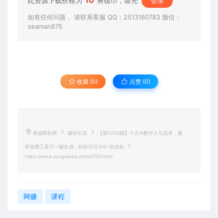
10
此资源下载价格为
勇锶币，请先
登录
如有任何问题， 请联系客服 QQ：2513160783 微信：
seaman875
收藏 (0)
点赞 (
0
)
勇锶商机网
爆粉引流
【第11733期】十月AI数字人引流术，最
新免费工具可一键生成，轻松日引300+创业粉
https://www.yongsiweb.com/37127.html
网赚
课程