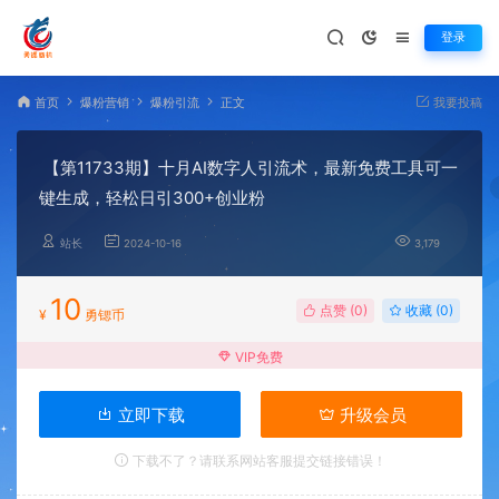
登录
首页
爆粉营销
爆粉引流
正文
我要投稿
【第11733期】十月AI数字人引流术，最新免费工具可一
键生成，轻松日引300+创业粉
站长
2024-10-16
3,179
10
点赞 (
0
)
收藏 (0)
¥
勇锶币
VIP免费
立即下载
升级会员
下载不了？请联系网站客服提交链接错误！