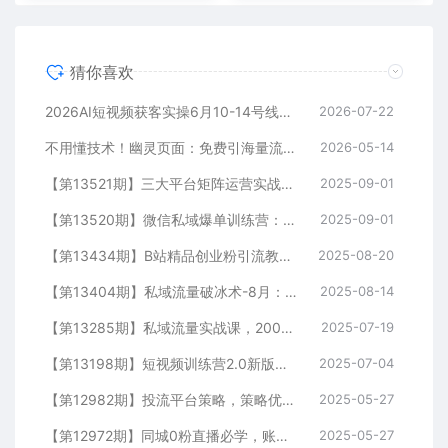
猜你喜欢
2026AI短视频获客实操6月10-14号线下营，解决视频没流量无客户难题，全套脚本模板实现流量变现
2026-07-22
不用懂技术！幽灵页面：免费引海量流量，匿名做细分领域头部
2026-05-14
【第13521期】三大平台矩阵运营实战：掌握月引流10000+线索的矩阵打法与平台合规策略
2025-09-01
【第13520期】微信私域爆单训练营：一场公开课成交33单案例，99元自动训练营批量变现术
2025-09-01
【第13434期】B站精品创业粉引流教程，团队亲测有效全套引流技术
2025-08-20
【第13404期】私域流量破冰术-8月：52页SOP电子书、11小时录音及10+实战案例视频
2025-08-14
【第13285期】私域流量实战课，200人团队运营模型，矩阵引流技术，高客单私聊转化策略
2025-07-19
【第13198期】短视频训练营2.0新版，7大流量密码/钩子设计技巧/私域引流/DOU+投放指南
2025-07-04
【第12982期】投流平台策略，策略优化实操，解决投流5大痛点，4步实现精准引流
2025-05-27
【第12972期】同城0粉直播必学，账号定位，绿幕搭建，精准千粉引流实战攻略
2025-05-27