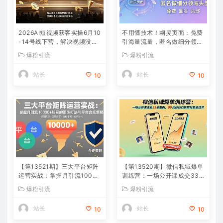
2026AI短视频获客实操6月10
不用懂技术！幽灵页面：免费
-14号线下营，解决视频没流
引海量流量，匿名做细分领域
量无客户难题，全套脚本模板
头部
爆粉引流
爆粉引流
实现流量变现
站长
站长
10
10
【第13521期】三大平台矩阵
【第13520期】微信私域爆单
运营实战：掌握月引流10000
训练营：一场公开课成交33
+线索的矩阵打法与平台合规
单案例，99元自动训练营批量
爆粉引流
爆粉引流
策略
变现术
站长
站长
10
10