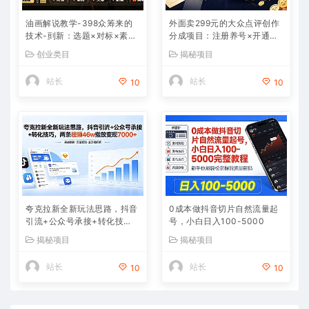
油画解说教学-398众筹来的
外面卖299元的大众点评创作
技术-刯新：选题×对标×素材
分成项目：注册养号×开通分
×文案×配音×剪辑×2天开精
成×打卡激活×AI批量笔记×次
创业类目
揭秘项目
选×7天通9项权益
日见收益，月入1w+
站长
站长
10
10
夸克拉新全新玩法思路，抖音
0成本做抖音切片自然流量起
引流+公众号承接+转化技
号，小白日入100-5000
巧，两条视频46w播放 变现7
揭秘项目
揭秘项目
000+
站长
站长
10
10