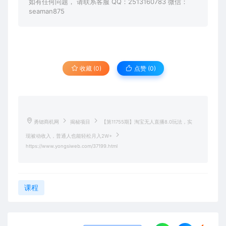
如有任何问题， 请联系客服 QQ：2513160783 微信：
seaman875
收藏 (0)
点赞 (
0
)
勇锶商机网
揭秘项目
【第11755期】淘宝无人直播8.0玩法，实
现被动收入，普通人也能轻松月入2W+
https://www.yongsiweb.com/37199.html
课程