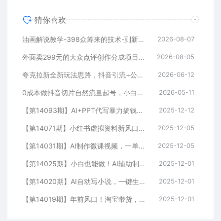
猜你喜欢
油画解说教学-398众筹来的技术-刯新：选题×对标×素材×文案×配音×剪辑×2天开精选×7天通9项权益
2026-08-07
外面卖299元的大众点评创作分成项目：注册养号×开通分成×打卡激活×AI批量笔记×次日见收益，月入1w+
2026-08-05
夸克拉新全新玩法思路，抖音引流+公众号承接+转化技巧，两条视频46w播放 变现7000+
2026-06-12
0成本做抖音切片自然流量起号，小白日入100-5000
2026-05-11
【第14093期】AI+PPT代写暴力搞钱：无脑套模板月入2万+，月入1-3万实战手册
2025-12-12
【第14071期】小红书虚拟资料新风口，0成本可复制，一人多店跑出稳定1000+玩法
2025-12-05
【第14031期】AI制作微课视频，一单300-1000+，蓝海项目，单子做不完，提供接单渠道！
2025-12-05
【第14025期】小白也能做！AI辅助制作古风MV，小红薯一单100
2025-12-01
【第14020期】AI自动写小说，一键生成120万字，普通人每月也能躺赚2w+
2025-12-01
【第14019期】年前风口！淘宝带货，无人直播160小时卖了6万！
2025-12-01