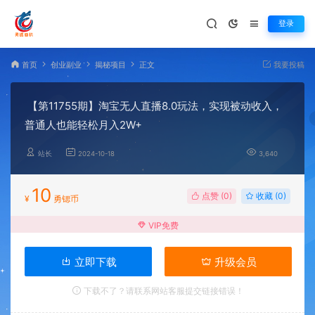
登录
首页
创业副业
揭秘项目
正文
我要投稿
【第11755期】淘宝无人直播8.0玩法，实现被动收入，
普通人也能轻松月入2W+
站长
2024-10-18
3,640
10
点赞 (
0
)
收藏 (0)
¥
勇锶币
VIP免费
立即下载
升级会员
下载不了？请联系网站客服提交链接错误！