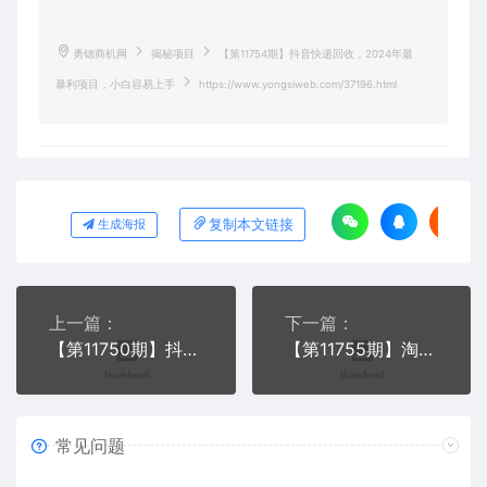
勇锶商机网
揭秘项目
【第11754期】抖音快递回收，2024年最
暴利项目，小白容易上手
https://www.yongsiweb.com/37196.html
复制本文链接
生成海报
上一篇：
下一篇：
【第11750期】抖音小程序无人直播，一天躺赚3000+，0粉手机可搭建
【第11755期】淘宝无人直播8.0玩法，实现被动收入，普通人也能轻松月入2W+
常见问题