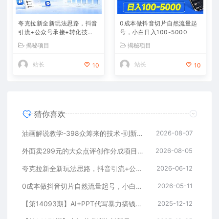
夸克拉新全新玩法思路，抖音
0成本做抖音切片自然流量起
引流+公众号承接+转化技
号，小白日入100-5000
巧，两条视频46w播放 变现7
揭秘项目
揭秘项目
000+
站长
站长
10
10
猜你喜欢
油画解说教学-398众筹来的技术-刯新：选题×对标×素材×文案×配音×剪辑×2天开精选×7天通9项权益
2026-08-07
外面卖299元的大众点评创作分成项目：注册养号×开通分成×打卡激活×AI批量笔记×次日见收益，月入1w+
2026-08-05
夸克拉新全新玩法思路，抖音引流+公众号承接+转化技巧，两条视频46w播放 变现7000+
2026-06-12
0成本做抖音切片自然流量起号，小白日入100-5000
2026-05-11
【第14093期】AI+PPT代写暴力搞钱：无脑套模板月入2万+，月入1-3万实战手册
2025-12-12