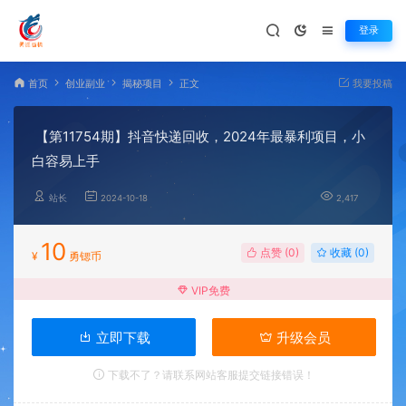
登录
首页
创业副业
揭秘项目
正文
我要投稿
【第11754期】抖音快递回收，2024年最暴利项目，小
白容易上手
站长
2024-10-18
2,417
10
点赞 (
0
)
收藏 (0)
¥
勇锶币
VIP免费
立即下载
升级会员
下载不了？请联系网站客服提交链接错误！