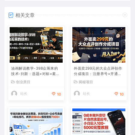
相关文章
油画解说教学-398众筹来的
外面卖299元的大众点评创作
技术-刯新：选题×对标×素材
分成项目：注册养号×开通分
×文案×配音×剪辑×2天开精
成×打卡激活×AI批量笔记×次
创业类目
揭秘项目
选×7天通9项权益
日见收益，月入1w+
站长
站长
10
10