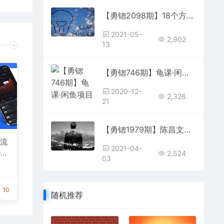
【勇锶2098期】18个方法帮你提升用户忠诚度，让用户对你的产品着迷
2021-05-
2,902
13
【勇锶746期】龟课·闲鱼项目玩法实战班第12期，操作10天左右利润有8000元细节玩法
2020-12-
2,326
21
【勇锶1979期】陈昌文创业 创业就是搞流量
然流
2021-04-
-5
2,524
03
10
随机推荐