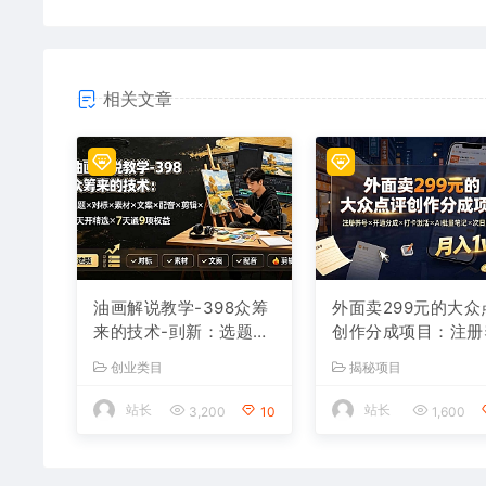
相关文章
油画解说教学-398众筹
外面卖299元的大众
来的技术-刯新：选题×
创作分成项目：注册
对标×素材×文案×配音×
号×开通分成×打卡
创业类目
揭秘项目
剪辑×2天开精选×7天通
×AI批量笔记×次日
9项权益
益，月入1w+
站长
站长
3,200
10
1,600