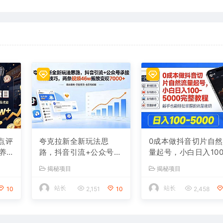
点评
夸克拉新全新玩法思
0成本做抖音切片自
养
路，抖音引流+公众号承
量起号，小白日入100
激活
接+转化技巧，两条视频
000
揭秘项目
揭秘项目
见收
46w播放 变现7000+
站长
站长
10
2,151
10
2,458