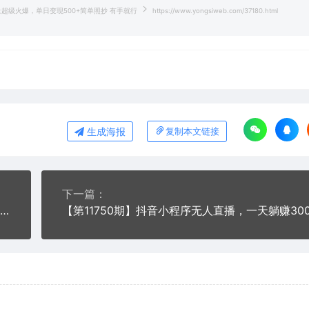
量超级火爆，单日变现500+简单照抄 有手就行
https://www.yongsiweb.com/37180.html
生成海报
复制本文链接
下一篇：
【第11748期】详细教你自媒体视频二剪搬运技术，自己加工100%过原创，无脑搬运