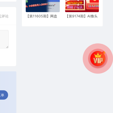
【第11605期】网盘
【第9174期】AI撸头
无评论
拉新新玩法：短剧私
条野路子玩法，3分
域玩法，小白轻松月
钟1条，原创不用愁日
入5000+
赚1000+复制粘贴月
入1W+
工单