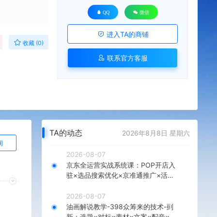
QQ
微信
进入TA的商铺
收藏 (0)
联系官方客服
TA的动态
2026年8月8日 星期六
询
2026-08-07
京东全运营实战系统课：POP开店入
驻×选品搜索优化×京准通推广×活动
营销×数据分析×店铺星级×自营VC
2026-08-07
油画解说教学-398众筹来的技术-刯
新：选题×对标×素材×文案×配音×剪