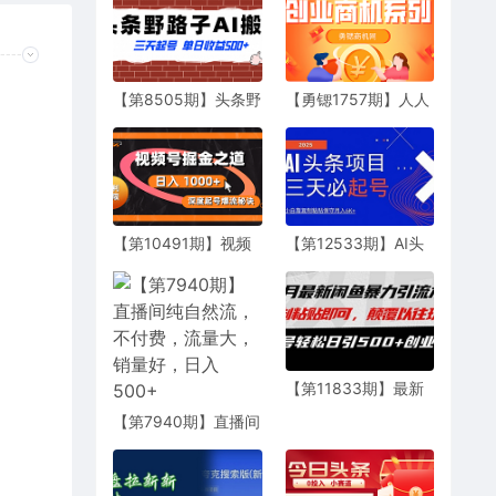
【第8505期】头条野
【勇锶1757期】人人
路子AI搬砖玩法，纪
能懂的区块链:从基础
实类超级蓝海项目
到实战21天从区块链
“小白”到资深
wanjia(20节视频)
【第10491期】视频
【第12533期】AI头
号掘金之道，深度解
条三天必起号，纯原
析起号爆流秘诀，轻
创情感故事，每天搬
松实现日入 1000+
砖10分钟
【第11833期】最新
闲鱼暴力引流术 复制
【第7940期】直播间
粘贴即可，颠覆以往
纯自然流，不付费，
玩法 单号轻松日引
流量大，销量好，日
500+创业粉
入500+