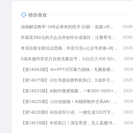
猜你喜欢
油画解说教学-398众筹来的技术-刯新：选题×对标×素材×文案×配音×剪辑×2天开精选×7天通9项权益
2026
外面卖299元的大众点评创作分成项目：注册养号×开通分成×打卡激活×AI批量笔记×次日见收益，月入1w+
2026
夸克拉新全新玩法思路，抖音引流+公众号承接+转化技巧，两条视频46w播放 变现7000+
2026
0成本做抖音切片自然流量起号，小白日入100-5000
2026
【第14093期】AI+PPT代写暴力搞钱：无脑套模板月入2万+，月入1-3万实战手册
2025
【第14071期】小红书虚拟资料新风口，0成本可复制，一人多店跑出稳定1000+玩法
2025
【第14031期】AI制作微课视频，一单300-1000+，蓝海项目，单子做不完，提供接单渠道！
2025
【第14025期】小白也能做！AI辅助制作古风MV，小红薯一单100
2025
【第14020期】AI自动写小说，一键生成120万字，普通人每月也能躺赚2w+
2025
【第14019期】年前风口！淘宝带货，无人直播160小时卖了6万！
2025