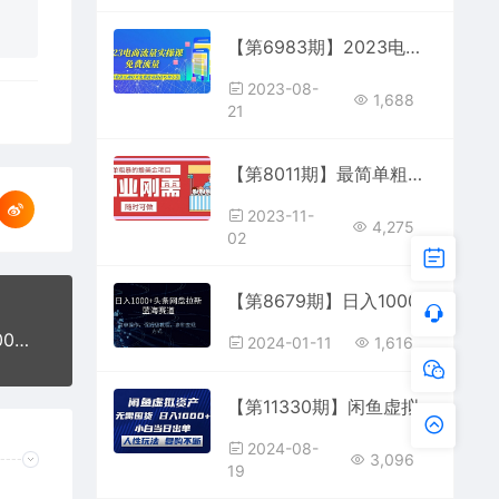
【第6983期】2023电商流量实操课-免费流量，学会可收获正确打开免费流量的技巧和方法
2023-08-
1,688
21
【第8011期】最简单粗暴的撸美金项目 会打字就能轻松赚美金
2023-11-
4,275
02
【第8679期】日入1000+头条网盘拉新蓝海赛道，简单操作，保姆级教程，多种变现方式
【第11750期】抖音小程序无人直播，一天躺赚3000+，0粉手机可搭建
2024-01-11
1,616
【第11330期】闲鱼虚拟资产 无需囤货 日入1000+ 小白当日出单
2024-08-
3,096
19