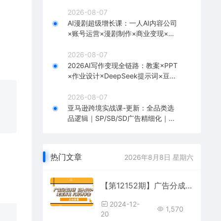
台挂载×剪辑实操×违规处理全流程
2026-08-07
AI漫剧超级增长课：一人AI内容公司
×账号运营×漫剧制作×商业变现×从0
到1全流程实战
2026-08-07
2026AI写作变现全链路：教案×PPT
×作业设计×DeepSeek提示词×豆包
WPS AI×淘宝接单×闲鱼开店×通过AI
賺钱
2026-08-07
亚马逊跨境实战课-更新：全品类选
品逻辑｜SP/SB/SD广告精细化｜新
品打爆旺季爆单全套运营教程
热门文章
2026年8月8日 星期六
【第12152期】广告分成计划 日入500+ 无需养机 几分钟学会
2024-12-
1,570
20