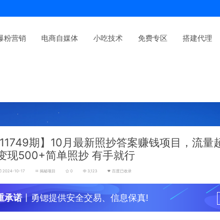
爆粉营销
电商自媒体
小吃技术
免费专区
搭建代理
11749期】10月最新照抄答案赚钱项目，流量
变现500+简单照抄 有手就行
2024-10-17
揭秘项目
0
3,123
百度已收录
重承诺
丨勇锶提供安全交易、信息保真!