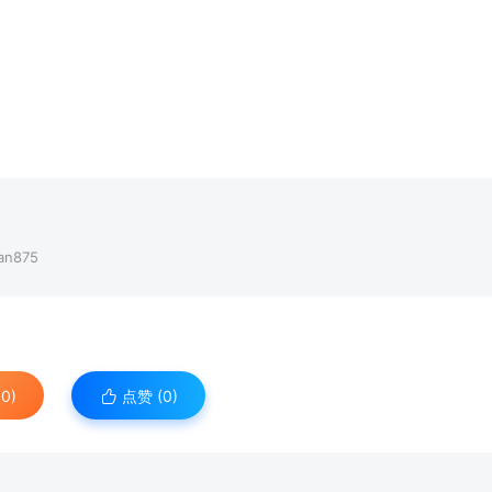
n875
0)
点赞 (
0
)