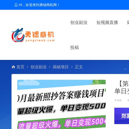
HI，欢迎来到勇锶商机网！
创业副业
短视频直播
投稿
首页
创业副业
揭秘项目
正文
【第
单日
站长
郑