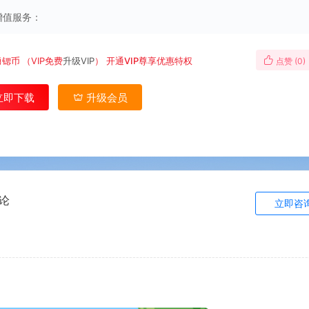
增值服务：
勇锶币
（VIP免费
升级VIP
）
开通VIP尊享优惠特权
点赞 (
0
)
立即下载
升级会员
论
立即咨