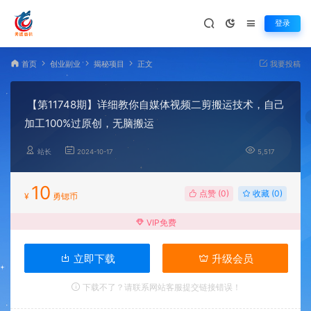
登录
首页
创业副业
揭秘项目
正文
我要投稿
【第11748期】详细教你自媒体视频二剪搬运技术，自己
加工100%过原创，无脑搬运
站长
2024-10-17
5,517
10
点赞 (
0
)
收藏 (0)
¥
勇锶币
VIP免费
立即下载
升级会员
下载不了？请联系网站客服提交链接错误！