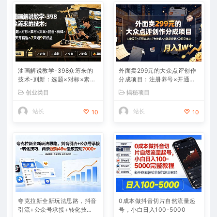
油画解说教学-398众筹来的
外面卖299元的大众点评创作
技术-刯新：选题×对标×素材
分成项目：注册养号×开通分
×文案×配音×剪辑×2天开精
成×打卡激活×AI批量笔记×次
创业类目
揭秘项目
选×7天通9项权益
日见收益，月入1w+
站长
站长
10
10
夸克拉新全新玩法思路，抖音
0成本做抖音切片自然流量起
引流+公众号承接+转化技
号，小白日入100-5000