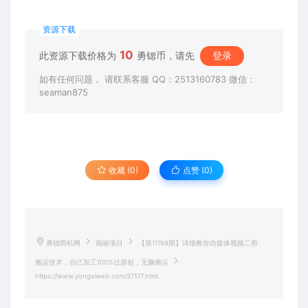
资源下载
10
此资源下载价格为
勇锶币，请先
登录
如有任何问题， 请联系客服 QQ：2513160783 微信：
seaman875
收藏 (0)
点赞 (
0
)
勇锶商机网
揭秘项目
【第11748期】详细教你自媒体视频二剪
搬运技术，自己加工100%过原创，无脑搬运
https://www.yongsiweb.com/37177.html