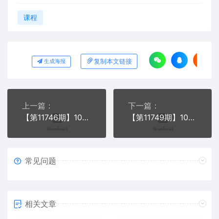
课程
复制本文链接
生成海报
上一篇：
下一篇：
【第11746期】10月最强洗稿黑科技！用的人都在偷偷赚钱一键生成高质量原创爆文
【第11749期】10月最新照抄答案赚钱项目，流量超级火爆，单日变现500+简单照抄 有手就行
常见问题
相关文章