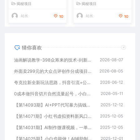
巧，两条视频46w播放 变现7
揭秘项目
揭秘项目
000+
站长
站长
10
10
猜你喜欢
油画解说教学-398众筹来的技术-刯新：选题×对标×素材×文案×配音×剪辑×2天开精选×7天通9项权益
2026-08-07
外面卖299元的大众点评创作分成项目：注册养号×开通分成×打卡激活×AI批量笔记×次日见收益，月入1w+
2026-08-05
夸克拉新全新玩法思路，抖音引流+公众号承接+转化技巧，两条视频46w播放 变现7000+
2026-06-12
0成本做抖音切片自然流量起号，小白日入100-5000
2026-05-11
【第14093期】AI+PPT代写暴力搞钱：无脑套模板月入2万+，月入1-3万实战手册
2025-12-12
【第14071期】小红书虚拟资料新风口，0成本可复制，一人多店跑出稳定1000+玩法
2025-12-05
【第14031期】AI制作微课视频，一单300-1000+，蓝海项目，单子做不完，提供接单渠道！
2025-12-05
【第14025期】小白也能做！AI辅助制作古风MV，小红薯一单100
2025-12-01