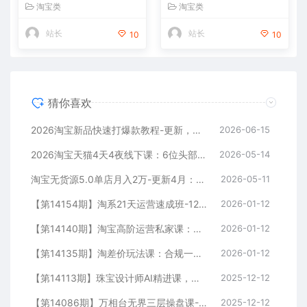
货，蓝海选品+三店循环玩法
复制落地，系统掌握淘系盈利
淘宝类
淘宝类
全掌握
运营的核心技能
站长
站长
10
10
猜你喜欢
2026淘宝新品快速打爆款教程-更新，全站推广工具+孵化机制+提报冲顶全流程教学
2026-06-15
2026淘宝天猫4天4夜线下课：6位头部导师亲授，AI数智化+AIGC增长+利润倍增+爆款突围全落地
2026-05-14
淘宝无货源5.0单店月入2万-更新4月：开店防骗到下单发货，蓝海选品+三店循环玩法全掌握
2026-05-11
【第14154期】淘系21天运营速成班-12月更新，能够快速复制落地，系统掌握淘系盈利运营的核心技能
2026-01-12
【第14140期】淘宝高阶运营私家课：选品、爆款、全店动销，三模块构建盈利闭环，助你月入破5万
2026-01-12
【第14135期】淘差价玩法课：合规一件代发起店，1688拿货、数据化选品、低价推广，新手稳健盈利(更新12月)
2026-01-12
【第14113期】珠宝设计师AI精进课，工具融合、精准控图、风格化表达，实现从工匠到大师
2025-12-12
【第14086期】万相台无界三层操盘课-75期，销量布局、分层推广、投产优化，构建盈利店铺系统
2025-12-12