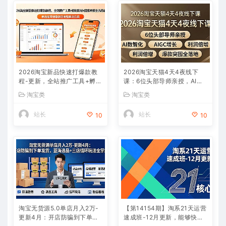
2026淘宝新品快速打爆款教
2026淘宝天猫4天4夜线下
程-更新，全站推广工具+孵化
课：6位头部导师亲授，AI数
机制+提报冲顶全流程教学
智化+AIGC增长+利润倍增
淘宝类
淘宝类
+爆款突围全落地
站长
站长
10
10
淘宝无货源5.0单店月入2万-
【第14154期】淘系21天运营
更新4月：开店防骗到下单发
速成班-12月更新，能够快速