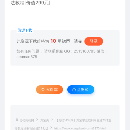
资源下载
10
此资源下载价格为
勇锶币，请先
登录
如有任何问题， 请联系客服 QQ：2513160783 微信：
seaman875
收藏 (0)
点赞 (
0
)
勇锶商机网
淘宝类
【勇锶1434期】淘宝零基础利用直通车打造
爆款方法教程[价值299元]
https://www.yongsiweb.com/3370.html