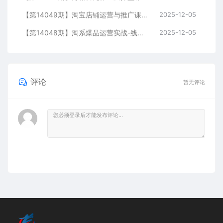
【第14049期】淘宝店铺运营与推广课-11月：从测款筛选到爆款打爆完整流程，提升店铺流量与转化效率
2025-12-05
【第14048期】淘系爆品运营实战-线下课，免费流量、付费模型、利润优化，三天掌握爆品逻辑月销破百万
2025-12-05
评论
暂无评论