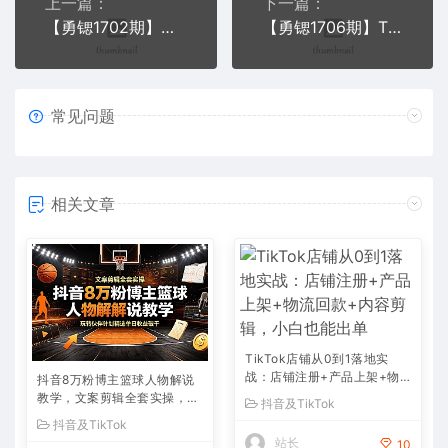
上一篇：
下一篇：
【勇锶1702期】某团队内部项目，月入30W+的抖音音乐号多方面实战操作，一天收益10160元
【勇锶1706期】TIKTOK变现玩法，不自己拍摄视频，不露脸，单个视频收入6.4W美金（视频+文档）
常见问题
相关文章
TikTok店铺从0到1落地实
战：店铺注册+产品上架+物
抖音8万粉博主篮球人物解说
流回款+内容剪辑，小白也能
教学，文案剪辑全套实操，玩
抖音及TikTok
出单
转伙伴计划精选单日收益破千
抖音及TikTok
站长
10