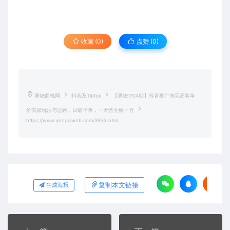
收藏 (0)
点赞 (
0
)
勇锶商机网
抖音及TikTok
【勇锶1704期】抖音推广淘宝高客单
价实操玩法与思路，日破千单，一天营业额一万
https://www.yongsiweb.com/3933.html
复制本文链接
生成海报