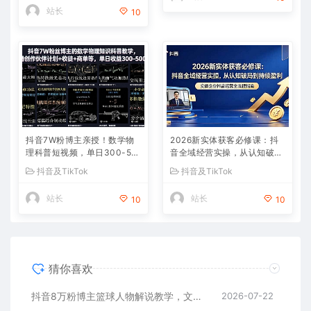
站长
10
抖音7W粉博主亲授！数学物
2026新实体获客必修课：抖
理科普短视频，单日300-50
音全域经营实操，从认知破局
0，伙伴计划+收徒+商单全变
到持续盈利
抖音及TikTok
抖音及TikTok
现
站长
站长
10
10
猜你喜欢
抖音8万粉博主篮球人物解说教学，文案剪辑全套实操，玩转伙伴计划精选单日收益破千
2026-07-22