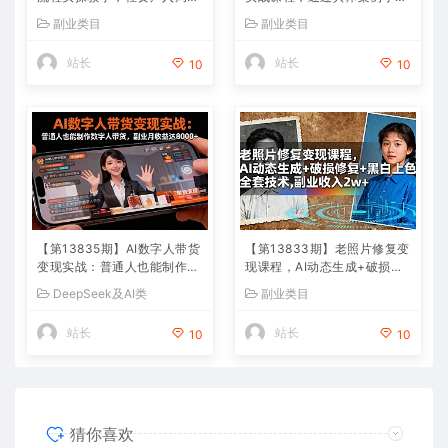
道，掌握账号起号与带货实操
手教学调色技巧，实现副业变
副业类目
副业类目
方法
现
站长
站长
10
10
【第13835期】AI数字人带货
【第13833期】老照片修复变
变现实战：普通人也能制作数
现课程，AI动态生成+破损修
字人带货，副业月收益达800
复+黑白上色+全套技术,副业
DeepSeek及AI类
副业类目
0+
收入2w+
站长
站长
10
10
猜你喜欢