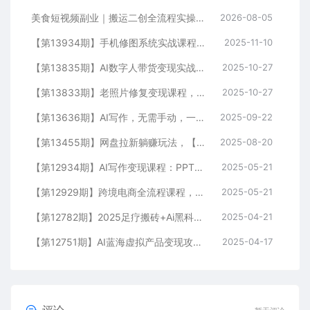
美食短视频副业｜搬运二创全流程实操教学，轻资产入局赛道，掌握账号起号与带货实操方法
2026-08-05
【第13934期】手机修图系统实战课程，通过具体案例手把手教学调色技巧，实现副业变现
2025-11-10
【第13835期】AI数字人带货变现实战：普通人也能制作数字人带货，副业月收益达8000+
2025-10-27
【第13833期】老照片修复变现课程，AI动态生成+破损修复+黑白上色+全套技术,副业收入2w+
2025-10-27
【第13636期】AI写作，无需手动，一键生成文稿，一单1000+ 永不失业副业项目
2025-09-22
【第13455期】网盘拉新躺赚玩法，【网盘+即梦+小说+短剧】拉新
2025-08-20
【第12934期】AI写作变现课程：PPT制作，文案撰写实战，零基础7天周入3k+案例拆解
2025-05-21
【第12929期】跨境电商全流程课程，社媒运营独立站搭建，掌握选品流量，实现高效出海
2025-05-21
【第12782期】2025足疗搬砖+Ai黑科技，5分钟一条视频，手把手教学小白
2025-04-21
【第12751期】AI蓝海虚拟产品变现攻略，零投入、易操作，手把手打造风口副业项目
2025-04-17
评论