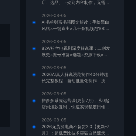
店、选品、上架到内容制作，无需囤
货快速启动，月盈利过万
2026-08-05
AI书单财富书籍图文解读：手绘黑白
风格×一键直出×几十条视频跑1000
单×全流程拆解×新手可上手
2026-08-05
82W粉丝电视剧深度解说课：二创发
展史×账号准备×选题×资源下载×爆
款文案×配音×剪辑×封面×独家签约
2026-08-05
2026AI真人解说漫剧制作40分钟超
长完整教程：自动批量化制作，挑战
一人一天一部剧！
2026-08-05
拼多多系统运营课(更新7月)，从0起
店到爆款复制，快速实现稳定日销千
单，月利润破5万
2026-08-05
2026无货源电商不备货2.0【更新-7
月】：超低费比技术突破自然流天花