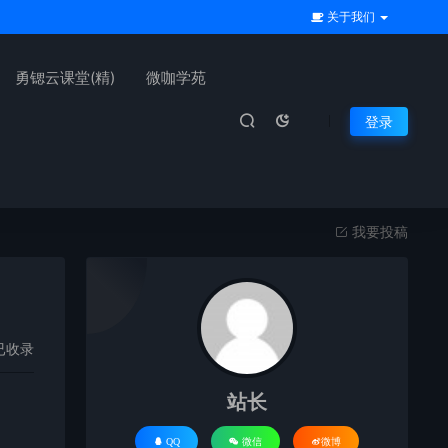
关于我们
勇锶云课堂(精)
微咖学苑
登录
我要投稿
已收录
站长
QQ
微信
微博