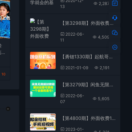
2020-12-
2,287
13
【第3298期】外面收费8888的链游‘二之国’搬砖项目，20开日收益400+【详细操作教程】
2022-06-
4,509
11
片
态
【勇锶1330期】起航哥暴力搬运不封号最新教程 如何让闲鱼单品卖爆和零投资实现月入过万
上
入2
2021-01-09
2,191
10
【第3279期】闲鱼无限解封教程，解封后即可获得一个全新闲鱼号，一单80到180
2022-06-
5,605
07
【第4800期】外面收费1980的手机短视频挂机掘金项目，号称单窗口5的项目【软件+教程】
2023-01-