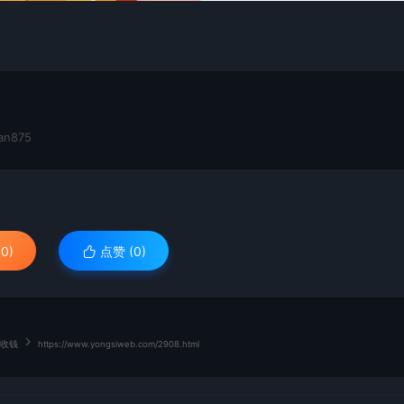
n875
0)
点赞 (
0
)
等收钱
https://www.yongsiweb.com/2908.html