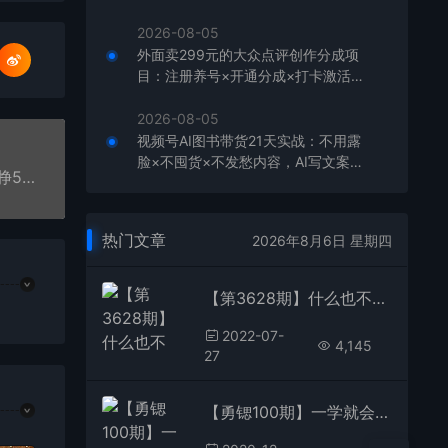
板，单店月利润1-3万元
2026-08-05
外面卖299元的大众点评创作分成项
目：注册养号×开通分成×打卡激活×
AI批量笔记×次日见收益，月入1w+
2026-08-05
视频号AI图书带货21天实战：不用露
脸×不囤货×不发愁内容，AI写文案做
【勇锶1216期】一天随便收一二百个很正常，一个挣5块，0成本日赚1000的项目
视频挂小黄车，佣金50%+爆单
热门文章
2026年8月6日 星期四
【第3628期】什么也不做，观看油管视频，完成小任务，即可轻松赚150美元
2022-07-
4,145
27
【勇锶100期】一学就会的基金课，成为朋友圈最会赚钱的人【完结】