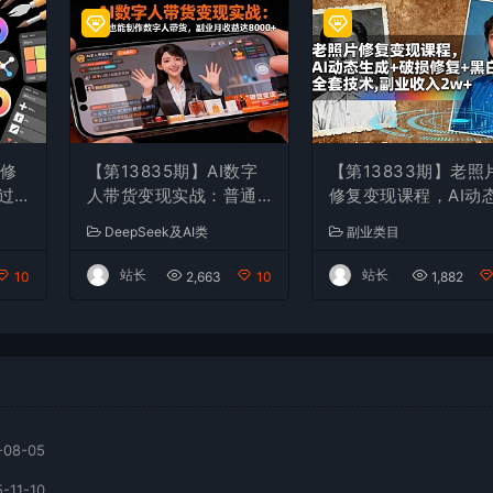
机修
【第13835期】AI数字
【第13833期】老照
过
人带货变现实战：普通
修复变现课程，AI动
调
人也能制作数字人带
生成+破损修复+黑白
DeepSeek及AI类
副业类目
现
货，副业月收益达8000
色+全套技术,副业收
+
w+
站长
站长
10
2,663
10
1,882
-08-05
-11-10