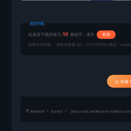
资源下载
10
此资源下载价格为
勇锶币，请先
登录
如有任何问题， 请联系客服 QQ：2513160783 微信：seama
收藏 (
勇锶商机网
副业类目
【勇锶1208期】兼职网站发布任务网撒大点坐