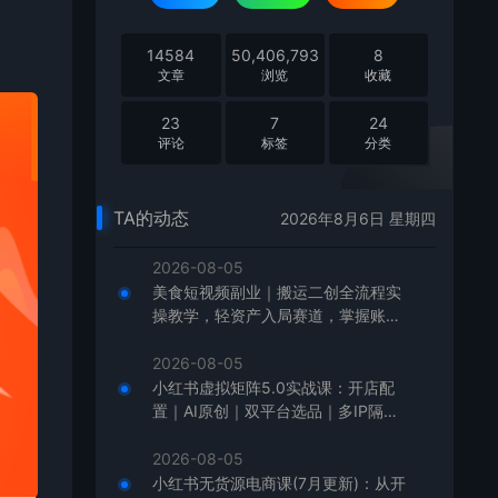
14584
50,406,793
8
文章
浏览
收藏
23
7
24
评论
标签
分类
TA的动态
2026年8月6日 星期四
2026-08-05
美食短视频副业｜搬运二创全流程实
操教学，轻资产入局赛道，掌握账号
起号与带货实操方法
2026-08-05
小红书虚拟矩阵5.0实战课：开店配
置｜AI原创｜双平台选品｜多IP隔离
｜测怼店铺工作室批量变现实操教学
2026-08-05
小红书无货源电商课(7月更新)：从开