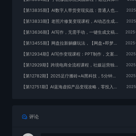
【第13835期】AI数字人带货变现实战：普通人也能制作数字人带货，副业月收益达8000+
2025
【第13833期】老照片修复变现课程，AI动态生成+破损修复+黑白上色+全套技术,副业收入2w+
2025
【第13636期】AI写作，无需手动，一键生成文稿，一单1000+ 永不失业副业项目
2025
【第13455期】网盘拉新躺赚玩法，【网盘+即梦+小说+短剧】拉新
2025
【第12934期】AI写作变现课程：PPT制作，文案撰写实战，零基础7天周入3k+案例拆解
2025
【第12929期】跨境电商全流程课程，社媒运营独立站搭建，掌握选品流量，实现高效出海
2025
【第12782期】2025足疗搬砖+Ai黑科技，5分钟一条视频，手把手教学小白
2025
【第12751期】AI蓝海虚拟产品变现攻略，零投入、易操作，手把手打造风口副业项目
2025
评论