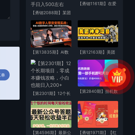
【勇锶1161期】在爱
活动线报可操作各类
【勇锶2088期】某团
撸钱CPA项目（适合
队电影混剪快速赚钱
新手）
项目（技术篇）7天上
手日入500左右
【第13835期】AI数
【第12163期】美团
字人带货变现实战：
神券/神会员_入门级
普通人也能制作数字
教程，外卖券膨胀推
人带货，副业月收益
广项目
工单
达8000+
【第2840期】挂机数
【第2301期】12个长
跑据，只需一部手机
期项目，零成本赚钱
即可月盈利10万＋
攻略，小白也能日入
（内部玩法）价值
200+
4988元
【第4596期】最新公
【勇锶1971期】【红