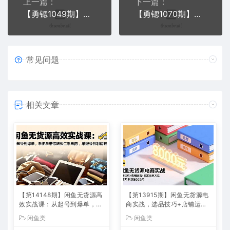
上一篇：
下一篇：
【勇锶1049期】闲鱼高级课程：单号一个月一万左右 有基础的，批量玩的5万-10万都不是难事
【勇锶1070期】闲鱼无货源电商课程第17期 助力您操作闲鱼月收过万 直播4节+录播29节实操
常见问题
相关文章
【第14148期】闲鱼无货源高
【第13915期】闲鱼无货源电
效实战课：从起号到爆单，手
商实战，选品技巧+店铺运营
把手带你吃透二手电商，单账
+独家出单方法，单店月利润8
闲鱼类
闲鱼类
号月利润破万
000元