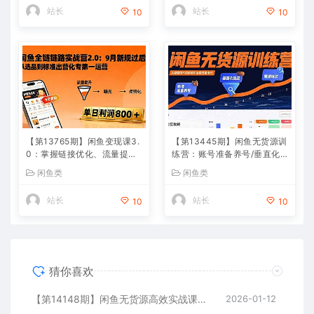
站长
站长
10
10
【第13765期】闲鱼变现课3.
【第13445期】闲鱼无货源训
0：掌握链接优化、流量提
练营：账号准备养号/垂直化
升、商业变现，单日利润800
选品/黑搜玩法，0基础30天
闲鱼类
闲鱼类
+
盈利指南
站长
站长
10
10
猜你喜欢
【第14148期】闲鱼无货源高效实战课：从起号到爆单，手把手带你吃透二手电商，单账号月利润破万
2026-01-12