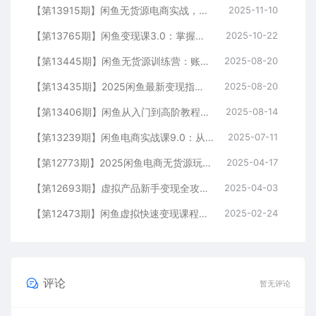
【第13915期】闲鱼无货源电商实战，选品技巧+店铺运营+独家出单方法，单店月利润8000元
2025-11-10
【第13765期】闲鱼变现课3.0：掌握链接优化、流量提升、商业变现，单日利润800+
2025-10-22
【第13445期】闲鱼无货源训练营：账号准备养号/垂直化选品/黑搜玩法，0基础30天盈利指南
2025-08-20
【第13435期】2025闲鱼最新变现指南：店铺搭建实操，爆款产品起号，全流程运营
2025-08-20
【第13406期】闲鱼从入门到高阶教程：0成本电商创业，掌握闲鱼卖货核心方法论与实战技巧
2025-08-14
【第13239期】闲鱼电商实战课9.0：从养号到爆单，权重提升秘籍，选品上架全流程
2025-07-11
【第12773期】2025闲鱼电商无货源玩法：轻松上手无需囤货，掌握核心技巧快速出单
2025-04-17
【第12693期】虚拟产品新手变现全攻略，选品技巧+爆单秘籍+营销书，打造高利润店铺
2025-04-03
【第12473期】闲鱼虚拟快速变现课程，开店、选品、优化一网打尽，助你每天变现50-300
2025-02-24
评论
暂无评论