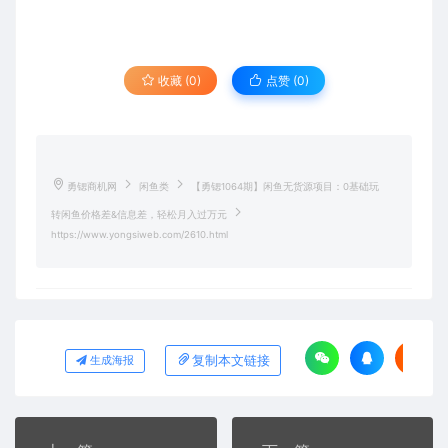
收藏 (0)
点赞 (
0
)
勇锶商机网
闲鱼类
【勇锶1064期】闲鱼无货源项目：0基础玩
转闲鱼价格差&信息差，轻松月入过万元
https://www.yongsiweb.com/2610.html
复制本文链接
生成海报