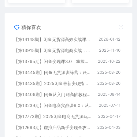
猜你喜欢
【第14148期】闲鱼无货源高效实战课：从起号到爆单，手把手带你吃透二手电商，单账号月利润破万
2026-01-12
【第13915期】闲鱼无货源电商实战，选品技巧+店铺运营+独家出单方法，单店月利润8000元
2025-11-10
【第13765期】闲鱼变现课3.0：掌握链接优化、流量提升、商业变现，单日利润800+
2025-10-22
【第13445期】闲鱼无货源训练营：账号准备养号/垂直化选品/黑搜玩法，0基础30天盈利指南
2025-08-20
【第13435期】2025闲鱼最新变现指南：店铺搭建实操，爆款产品起号，全流程运营
2025-08-20
【第13406期】闲鱼从入门到高阶教程：0成本电商创业，掌握闲鱼卖货核心方法论与实战技巧
2025-08-14
【第13239期】闲鱼电商实战课9.0：从养号到爆单，权重提升秘籍，选品上架全流程
2025-07-11
【第12773期】2025闲鱼电商无货源玩法：轻松上手无需囤货，掌握核心技巧快速出单
2025-04-17
【第12693期】虚拟产品新手变现全攻略，选品技巧+爆单秘籍+营销书，打造高利润店铺
2025-04-03