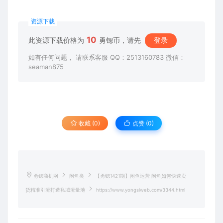
资源下载
10
此资源下载价格为
勇锶币，请先
登录
如有任何问题， 请联系客服 QQ：2513160783 微信：
seaman875
收藏 (0)
点赞 (
0
)
勇锶商机网
闲鱼类
【勇锶1421期】闲鱼运营 闲鱼如何快速卖
货精准引流打造私域流量池
https://www.yongsiweb.com/3344.html