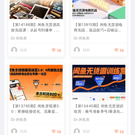
【第14148期】闲鱼无货源高
【第13915期】闲鱼无货源电
效实战课：从起号到爆单，手
商实战，选品技巧+店铺运营
把手带你吃透二手电商，单账
+独家出单方法，单店月利润8
闲鱼类
闲鱼类
号月利润破万
000元
站长
站长
10
10
【第13765期】闲鱼变现课3.
【第13445期】闲鱼无货源训
0：掌握链接优化、流量提
练营：账号准备养号/垂直化
升、商业变现，单日利润800
选品/黑搜玩法，0基础30天
闲鱼类
闲鱼类
+
盈利指南
站长
站长
10
10