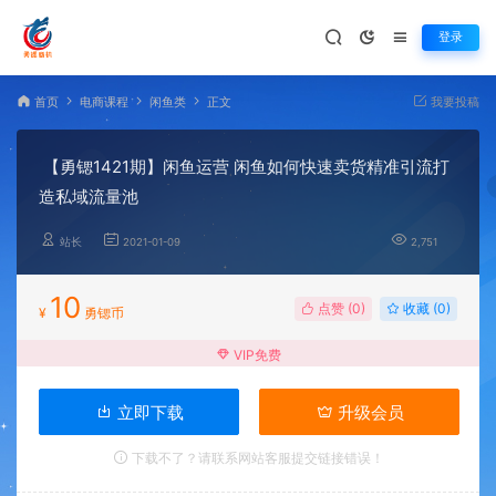
登录
首页
电商课程
闲鱼类
正文
我要投稿
【勇锶1421期】闲鱼运营 闲鱼如何快速卖货精准引流打
造私域流量池
站长
2021-01-09
2,751
10
点赞 (
0
)
收藏 (0)
¥
勇锶币
VIP免费
立即下载
升级会员
下载不了？请联系网站客服提交链接错误！