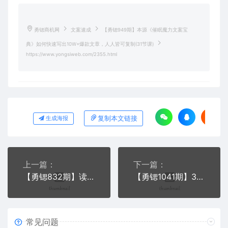
勇锶商机网
文案速成
【勇锶949期】本源《催眠魔力文案宝
典》如何快速写出10W+爆款文章，人人皆可复制(31节课)
https://www.yongsiweb.com/2355.html
复制本文链接
生成海报
上一篇：
下一篇：
【勇锶832期】读书变现实战营，0基础轻松过稿变现，每月多赚5万+【赠300投稿渠道】
【勇锶1041期】30天疯卖文案速成变现营，0基础玩透爆卖文案捞金术！每月增收20000+
常见问题