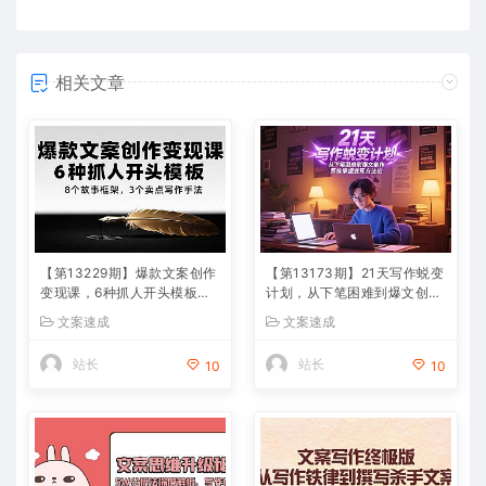
相关文章
【第13229期】爆款文案创作
【第13173期】21天写作蜕变
变现课，6种抓人开头模板，8
计划，从下笔困难到爆文创
个故事框架，3个卖点写作手
作，系统掌握变现方法论
文案速成
文案速成
法
站长
站长
10
10