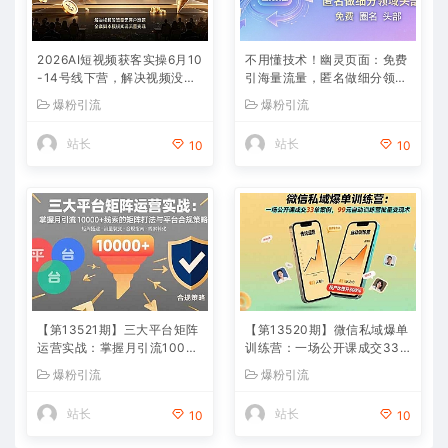
2026AI短视频获客实操6月10
不用懂技术！幽灵页面：免费
-14号线下营，解决视频没流
引海量流量，匿名做细分领域
量无客户难题，全套脚本模板
头部
爆粉引流
爆粉引流
实现流量变现
站长
站长
10
10
【第13521期】三大平台矩阵
【第13520期】微信私域爆单
运营实战：掌握月引流10000
训练营：一场公开课成交33
+线索的矩阵打法与平台合规
单案例，99元自动训练营批量
爆粉引流
爆粉引流
策略
变现术
站长
站长
10
10