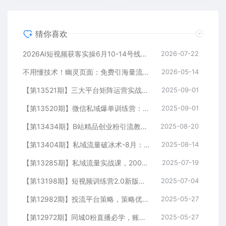
猜你喜欢
2026AI短视频获客实操6月10-14号线下营，解决视频没流量无客户难题，全套脚本模板实现流量变现
2026-07-22
不用懂技术！幽灵页面：免费引海量流量，匿名做细分领域头部
2026-05-14
【第13521期】三大平台矩阵运营实战：掌握月引流10000+线索的矩阵打法与平台合规策略
2025-09-01
【第13520期】微信私域爆单训练营：一场公开课成交33单案例，99元自动训练营批量变现术
2025-09-01
【第13434期】B站精品创业粉引流教程，团队亲测有效全套引流技术
2025-08-20
【第13404期】私域流量破冰术-8月：52页SOP电子书、11小时录音及10+实战案例视频
2025-08-14
【第13285期】私域流量实战课，200人团队运营模型，矩阵引流技术，高客单私聊转化策略
2025-07-19
【第13198期】短视频训练营2.0新版，7大流量密码/钩子设计技巧/私域引流/DOU+投放指南
2025-07-04
【第12982期】投流平台策略，策略优化实操，解决投流5大痛点，4步实现精准引流
2025-05-27
【第12972期】同城0粉直播必学，账号定位，绿幕搭建，精准千粉引流实战攻略
2025-05-27