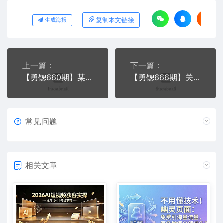
复制本文链接
生成海报
上一篇：
下一篇：
【勇锶660期】某社群内部VIP课程《收钱文案绝学2.0实操版》+《裂变式成交绝学2.0实操版》
【勇锶666期】关键词7天上首页，引爆搜索流量，快车低价霸屏技术（5节视频课）
常见问题
相关文章