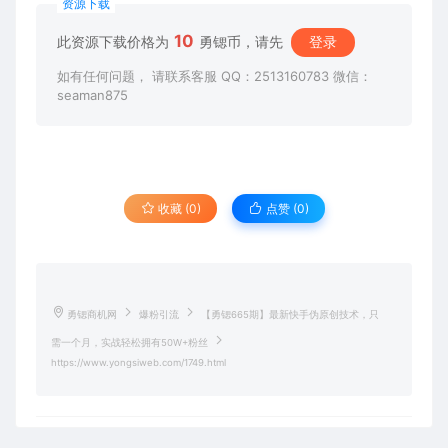
资源下载
10
此资源下载价格为
勇锶币，请先
登录
如有任何问题， 请联系客服 QQ：2513160783 微信：
seaman875
收藏 (0)
点赞 (
0
)
勇锶商机网
爆粉引流
【勇锶665期】最新快手伪原创技术，只
需一个月，实战轻松拥有50W+粉丝
https://www.yongsiweb.com/1749.html