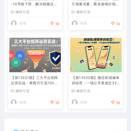
-14号线下营，解决视频没流
引海量流量，匿名做细分领域
量无客户难题，全套脚本模板
头部
爆粉引流
爆粉引流
实现流量变现
站长
站长
10
10
【第13521期】三大平台矩阵
【第13520期】微信私域爆单
运营实战：掌握月引流10000
训练营：一场公开课成交33
+线索的矩阵打法与平台合规
单案例，99元自动训练营批量
爆粉引流
爆粉引流
策略
变现术
站长
站长
10
10