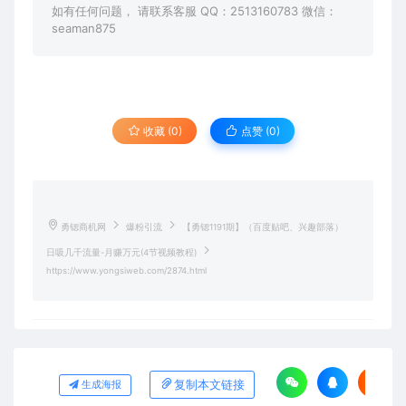
如有任何问题， 请联系客服 QQ：2513160783 微信：
seaman875
收藏 (0)
点赞 (
0
)
勇锶商机网
爆粉引流
【勇锶1191期】（百度贴吧、兴趣部落）
日吸几千流量-月赚万元(4节视频教程)
https://www.yongsiweb.com/2874.html
复制本文链接
生成海报