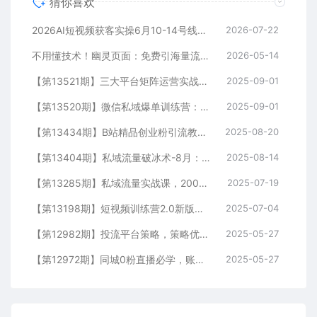
猜你喜欢
2026AI短视频获客实操6月10-14号线下营，解决视频没流量无客户难题，全套脚本模板实现流量变现
2026-07-22
不用懂技术！幽灵页面：免费引海量流量，匿名做细分领域头部
2026-05-14
【第13521期】三大平台矩阵运营实战：掌握月引流10000+线索的矩阵打法与平台合规策略
2025-09-01
【第13520期】微信私域爆单训练营：一场公开课成交33单案例，99元自动训练营批量变现术
2025-09-01
【第13434期】B站精品创业粉引流教程，团队亲测有效全套引流技术
2025-08-20
【第13404期】私域流量破冰术-8月：52页SOP电子书、11小时录音及10+实战案例视频
2025-08-14
【第13285期】私域流量实战课，200人团队运营模型，矩阵引流技术，高客单私聊转化策略
2025-07-19
【第13198期】短视频训练营2.0新版，7大流量密码/钩子设计技巧/私域引流/DOU+投放指南
2025-07-04
【第12982期】投流平台策略，策略优化实操，解决投流5大痛点，4步实现精准引流
2025-05-27
【第12972期】同城0粉直播必学，账号定位，绿幕搭建，精准千粉引流实战攻略
2025-05-27