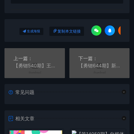
复制本文链接
生成海报
上一篇：
下一篇：
【勇锶540期】王通：识人的智慧（命理面相八字快速入门），成为年入百万的朋友
【勇锶644期】新媒体百科全书，手把手教会你玩转新媒体，快速搞定获客和变现（完结）
常见问题
相关文章