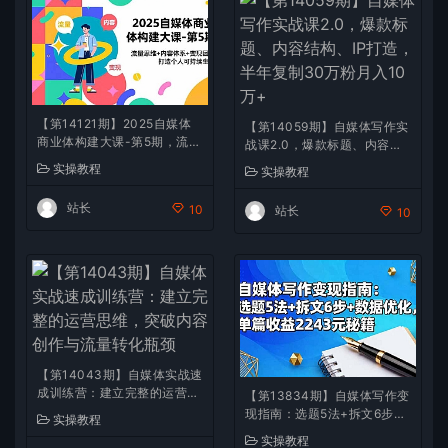
【第14121期】2025自媒体
【第14059期】自媒体写作实
商业体构建大课-第5期，流量
战课2.0，爆款标题、内容结
思维+内容体系+变现闭环，
构、IP打造，半年复制30万
实操教程
实操教程
打造个人可持续生意
粉月入10万+
站长
10
站长
10
【第14043期】自媒体实战速
成训练营：建立完整的运营思
【第13834期】自媒体写作变
维，突破内容创作与流量转化
现指南：选题5法+拆文6步
实操教程
瓶颈
+数据优化，单篇收益2243元
实操教程