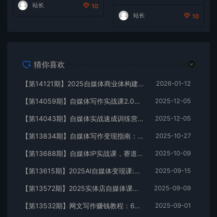
秘籍
站长
10
站长
10
猜你喜欢
【第14121期】2025自媒体商业体构建大课-第5期，流量思维+内容体系+变现闭环，打造个人可持续生意
2026-01-12
【第14059期】自媒体写作实战课2.0，爆款标题、内容结构、IP打造，半年复制30万粉月入10万+
2025-12-05
【第14043期】自媒体实战速成训练营：建立完整的运营思维，突破内容创作与流量转化瓶颈
2025-12-05
【第13834期】自媒体写作变现指南：选题5法+拆文6步+数据优化，单篇收益2243元秘籍
2025-10-27
【第13688期】自媒体IP实战课，赛道选择、爆款选题、文案写作，半年10万粉+六位数变现
2025-10-09
【第13615期】2025AI自媒体变现课:文案生成/视频制作/数字人/涨粉/选品/橱窗+商单月入3w
2025-09-15
【第13572期】2025实体店自媒体课：团购运营+流量变现全流程，实现月均订单过万
2025-09-09
【第13532期】网文写作赚钱教程：6大模块+17本火书+98个真实例子 从入门到精通实战方法
2025-09-01