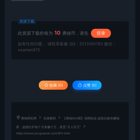
“““““““““““““““““`
资源下载
10
此资源下载价格为
勇锶币，请先
登录
如有任何问题， 请联系客服 QQ：2513160783 微信：
seaman875
收藏 (0)
点赞 (
0
)
勇锶商机网
实操教程
【勇锶600期】池骋副业·超级自媒体赚钱
课，超级杠杆每个月多赚十万，甚至“月入百万”
https://www.yongsiweb.com/1611.html