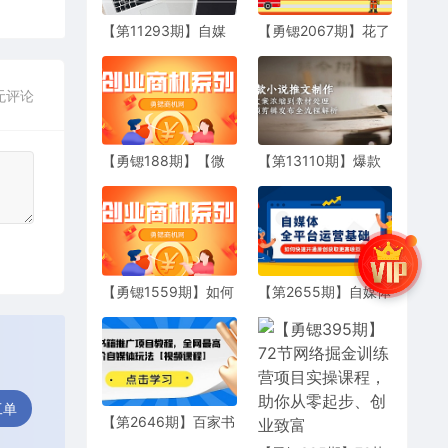
【第11293期】自媒
【勇锶2067期】花了
体IP-起号实战班：教
三四千买来的自媒体
你如何靠打造设计个
运营创业资料
人IP，年赚到100
无评论
万！
【勇锶188期】【微
【第13110期】爆款
信直邮赚钱圣经】 利
小说推文制作，从文
润粉丝内容变现，价
案浓缩到素材处理，
值800
视频剪辑发布全流程
解析
【勇锶1559期】如何
【第2655期】自媒体
利用空余时间写作实
全平台运营基础，如
现月入十万【音频附
何快速开通原创获取
文档】
更高收益
工单
【第2646期】百家书
籍推广项目教程，全