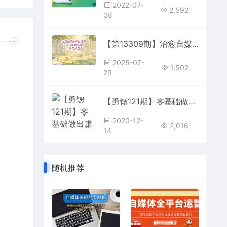
2022-07-
2,592
06
【第13309期】治愈自媒体IP打造课：心法思维突破，门派定位塑造，商业闭环搭建
2025-07-
1,502
29
【勇锶121期】零基础做出赚钱的多平台自媒体（13节视频课程）【完结】
2020-12-
2,016
14
随机推荐