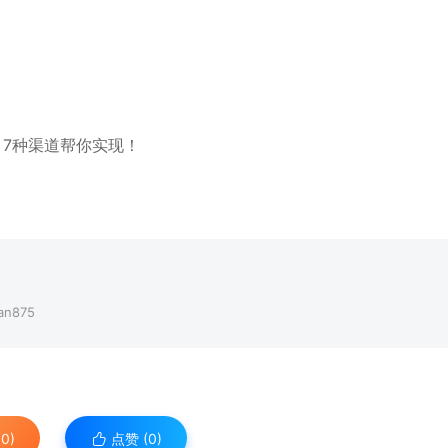
。
n875
0)
点赞 (
0
)