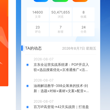
14600
50,471,655
8
文章
浏览
收藏
23
7
24
评论
标签
分类
TA的动态
2026年8月7日 星期五
2026-08-07
京东全运营实战系统课：POP开店入
驻×选品搜索优化×京准通推广×活动
营销×数据分析×店铺星级×自营VC
2026-08-07
油画解说教学-398众筹来的技术-刯
新：选题×对标×素材×文案×配音×剪
辑×2天开精选×7天通9项权益
2026-08-07
百万IP高变现→42天实战营｜打造盈