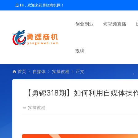
HI，欢迎来到勇锶商机网！
创业副业
短视频直播
投稿
首页
自媒体
实操教程
正文
【勇锶318期】如何利用自媒体操
实操教程