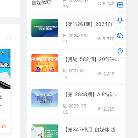
2023-09-
5,740
20
【第11261期】2024自媒体底层逻辑录播课，自媒体小白必看
2024-08-
5,870
12
【勇锶1582期】20节课小白零基础学PhotoShop 带你走进PS的神奇世界
2021-01-
2,418
14
【第12848期】AIP特训营，用四位定位法等技巧，开启自媒体创富之旅，实现全方位提升
体
5法
2025-05-
2,225
，
05
10
【第3479期】自媒体·超级灵感课，解决帽子里没有货，如何持续输出的问题，实操教程