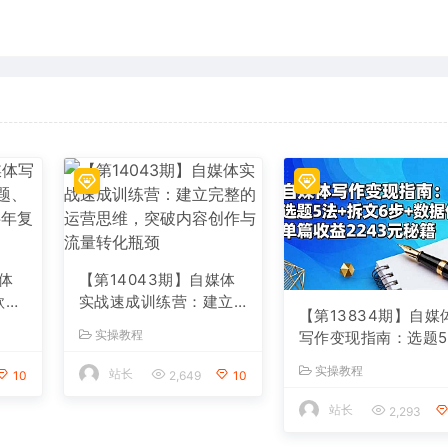
媒体
【第14043期】自媒体
款标
实战速成训练营：建立
【第13834期】自媒
完整的运营思维，突破
实操教程
写作变现指南：选题
粉月
内容创作与流量转化瓶
+拆文6步+数据优化
颈
实操教程
站长
10
2,649
10
单篇收益2243元秘籍
站长
2,293