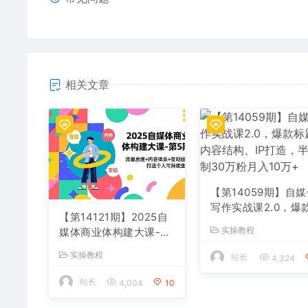
相关文章
【第14059期】自
写作实战课2.0，爆
【第14121期】2025自
题、内容结构、IP打
实操教程
媒体商业体构建大课-第
造，半年复制30万
5期，流量思维+内容体
入10万+
实操教程
站长
4,324
系+变现闭环，打造个人
可持续生意
站长
4,004
10