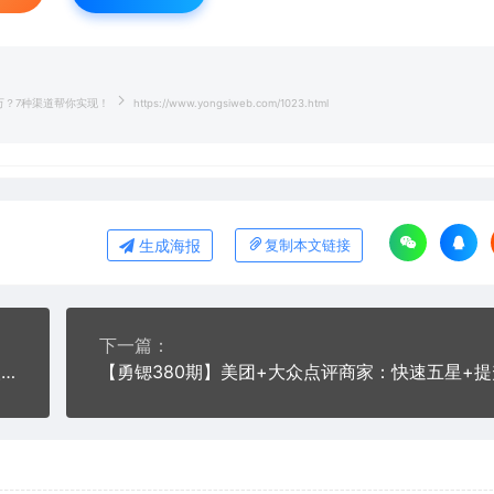
万？7种渠道帮你实现！
https://www.yongsiweb.com/1023.html
生成海报
复制本文链接
下一篇：
【勇锶316期】新媒七天特训营：小白入门自媒体单人月入3000元秘籍