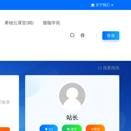
关于我们
勇锶云课堂(精)
微咖学苑
登录
我要投稿
已收录
站长
QQ
微信
微博