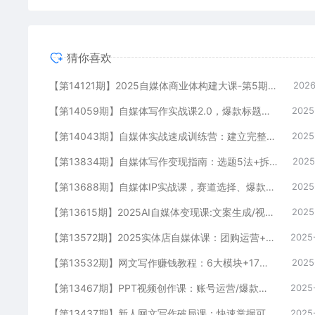
猜你喜欢
【第14121期】2025自媒体商业体构建大课-第5期，流量思维+内容体系+变现闭环，打造个人可持续生意
2026
【第14059期】自媒体写作实战课2.0，爆款标题、内容结构、IP打造，半年复制30万粉月入10万+
2025
【第14043期】自媒体实战速成训练营：建立完整的运营思维，突破内容创作与流量转化瓶颈
2025
【第13834期】自媒体写作变现指南：选题5法+拆文6步+数据优化，单篇收益2243元秘籍
2025
【第13688期】自媒体IP实战课，赛道选择、爆款选题、文案写作，半年10万粉+六位数变现
2025
【第13615期】2025AI自媒体变现课:文案生成/视频制作/数字人/涨粉/选品/橱窗+商单月入3w
2025
【第13572期】2025实体店自媒体课：团购运营+流量变现全流程，实现月均订单过万
2025
【第13532期】网文写作赚钱教程：6大模块+17本火书+98个真实例子 从入门到精通实战方法
2025
【第13467期】PPT视频创作课：账号运营/爆款选题/AI写稿，0基础掌握自媒体全流程方法论
2025
【第13437期】新人网文写作破局课：快速掌握可复制的网文创作方法论，实现写作创收
2025