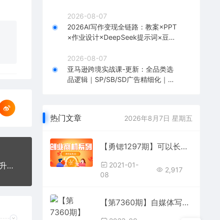
到1全流程实战
2026-08-07
2026AI写作变现全链路：教案×PPT
×作业设计×DeepSeek提示词×豆包
WPS AI×淘宝接单×闲鱼开店×通过AI
賺钱
2026-08-07
亚马逊跨境实战课-更新：全品类选
品逻辑｜SP/SB/SD广告精细化｜新
品打爆旺季爆单全套运营教程
热门文章
2026年8月7日 星期五
【勇锶1297期】可以长期发展的文字网赚项目，前期日赚几百不是问题
【勇锶380期】美团+大众点评商家：快速五星+提升获客运营技术
2021-01-
2,917
08
【第7360期】自媒体写作-基础课程：靠写作赚钱，培训出独特内容风格 有自己粉丝群体