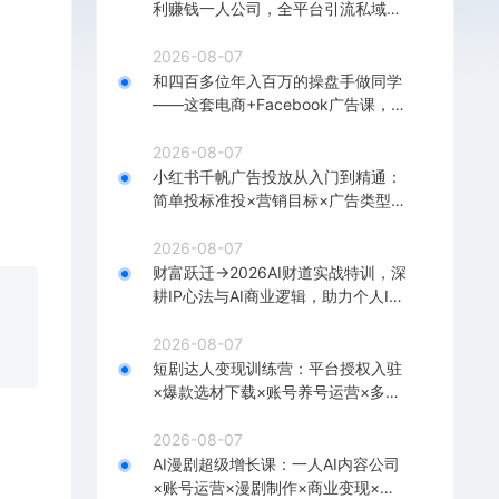
利赚钱一人公司，全平台引流私域转
化批量成交积累客户案例
2026-08-07
和四百多位年入百万的操盘手做同学
——这套电商+Facebook广告课，让
你不再靠猜【原创双语字幕】
2026-08-07
小红书千帆广告投放从入门到精通：
简单投标准投×营销目标×广告类型×
出价定向×计划优化×实战搭建
2026-08-07
财富跃迁→2026AI财道实战特训，深
耕IP心法与AI商业逻辑，助力个人IP
落地财富变现
2026-08-07
短剧达人变现训练营：平台授权入驻
×爆款选材下载×账号养号运营×多平
台挂载×剪辑实操×违规处理全流程
2026-08-07
AI漫剧超级增长课：一人AI内容公司
×账号运营×漫剧制作×商业变现×从0