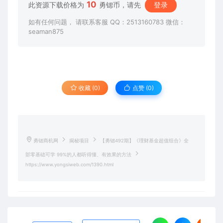
10
此资源下载价格为
勇锶币，请先
登录
如有任何问题， 请联系客服 QQ：2513160783 微信：
seaman875
收藏 (0)
点赞 (
0
)
勇锶商机网
揭秘项目
【勇锶492期】《理财基金超值组合》全
部零基础可学 99%的人都听得懂、有效果的方法
https://www.yongsiweb.com/1390.html