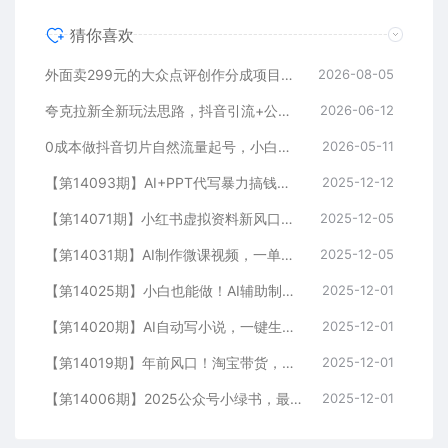
猜你喜欢
外面卖299元的大众点评创作分成项目：注册养号×开通分成×打卡激活×AI批量笔记×次日见收益，月入1w+
2026-08-05
夸克拉新全新玩法思路，抖音引流+公众号承接+转化技巧，两条视频46w播放 变现7000+
2026-06-12
0成本做抖音切片自然流量起号，小白日入100-5000
2026-05-11
【第14093期】AI+PPT代写暴力搞钱：无脑套模板月入2万+，月入1-3万实战手册
2025-12-12
【第14071期】小红书虚拟资料新风口，0成本可复制，一人多店跑出稳定1000+玩法
2025-12-05
【第14031期】AI制作微课视频，一单300-1000+，蓝海项目，单子做不完，提供接单渠道！
2025-12-05
【第14025期】小白也能做！AI辅助制作古风MV，小红薯一单100
2025-12-01
【第14020期】AI自动写小说，一键生成120万字，普通人每月也能躺赚2w+
2025-12-01
【第14019期】年前风口！淘宝带货，无人直播160小时卖了6万！
2025-12-01
【第14006期】2025公众号小绿书，最新多种赛道新玩法，小白日入500+
2025-12-01