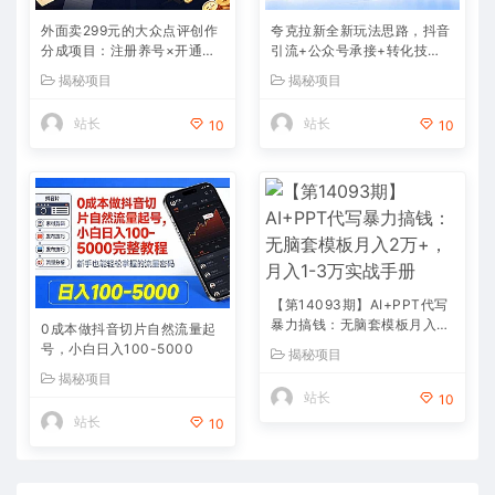
外面卖299元的大众点评创作
夸克拉新全新玩法思路，抖音
分成项目：注册养号×开通分
引流+公众号承接+转化技
成×打卡激活×AI批量笔记×次
巧，两条视频46w播放 变现7
揭秘项目
揭秘项目
日见收益，月入1w+
000+
站长
站长
10
10
【第14093期】AI+PPT代写
暴力搞钱：无脑套模板月入2
0成本做抖音切片自然流量起
万+，月入1-3万实战手册
号，小白日入100-5000
揭秘项目
揭秘项目
站长
10
站长
10