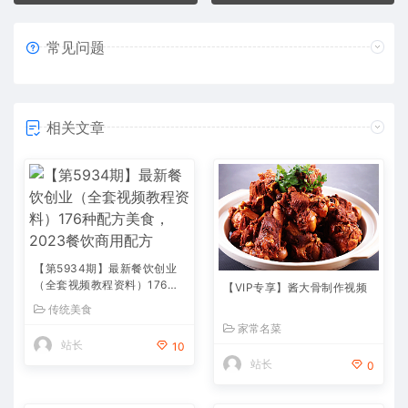
常见问题
相关文章
【第5934期】最新餐饮创业
（全套视频教程资料）176种
【VIP专享】酱大骨制作视频
配方美食，2023餐饮商用配
传统美食
方
家常名菜
站长
10
站长
0