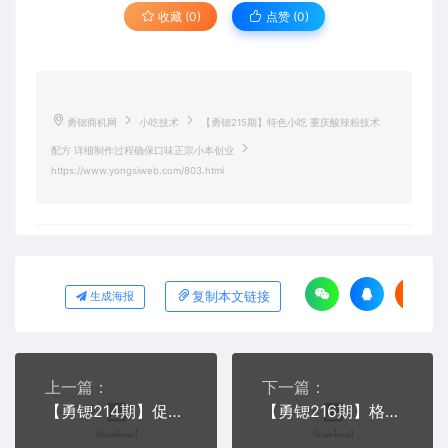
收藏 (0)
点赞 (
0
)
勇锶商机网
小吃技术
【勇锶215期】特色小吃 重庆酸辣粉技术
配方 详细制作过程确保口味正宗小本创业
https://www.yongsiweb.com/803.html
复制本文链接
生成海报
上一篇：
下一篇：
【勇锶214期】促销面条大全70种+汤料调料技术配方面条面食小吃制作面条技术
【勇锶216期】格子松饼小吃技术烘焙技术/华夫饼制作方法/甜点点心小吃配方资料