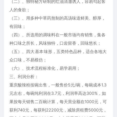
（二）、独特秘方研制的红油清澈诱人，容易勾起客
人的食欲；
（三）、用多种中草药熬制的高汤味道鲜美、醇厚，
有回味；
（四）、所选用的调味料在一般市场均有销售，集各
种口味之所长，风味独特，口齿留香，回味悠长；
（五）、四大
基本
味形，五类特色品种，适合各地大
众口味，不易模仿；
（六）、技术流程标准化，易学易用；
三、利润分析：
重庆酸辣粉按碗出售，一般售价5元/碗，每碗成本1.3
元左右，每碗纯利润在3.7元，利润率高达300%，如
果按每天销售二百碗计算，每天营业额在1000元，可
获利740元，每获利22200元，减除房租费5000元，