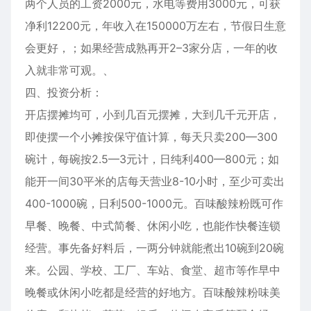
两个人员的工资2000元，水电等费用3000元，可获
净利12200元，年收入在150000万左右，节假日生意
会更好，；如果经营成熟再开2–3家分店，一年的收
入就非常可观。、
四、投资分析：
开店摆摊均可，小到几百元摆摊，大到几千元开店，
即使摆一个小摊按保守值计算，每天只卖200—300
碗计，每碗按2.5—3元计，日纯利400—800元；如
能开一间30平米的店每天营业8-10小时，至少可卖出
400-1000碗，日利500-1000元。百味酸辣粉既可作
早餐、晚餐、中式简餐、休闲小吃，也能作快餐连锁
经营。事先备好料后，一两分钟就能煮出10碗到20碗
来。公园、学校、工厂、车站、食堂、超市等作早中
晚餐或休闲小吃都是经营的好地方。百味酸辣粉味美