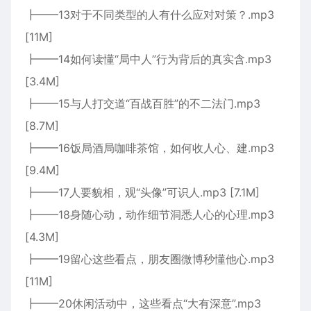
┣━━13对于不同类型的人有什么应对对策？.mp3
[11M]
┣━━14如何读懂“局中人”行为背后的真实含.mp3
[3.4M]
┣━━15与人打交道“百战百胜”的不二法门.mp3
[8.7M]
┣━━16饭局酒局咖啡茶馆，如何收人心、建.mp3
[9.4M]
┣━━17人要貌相，观“头像”可识人.mp3 [7.1M]
┣━━18身随心动，动作细节洞悉人心的心理.mp3
[4.3M]
┣━━19留心这些看点，朋友圈微博秒懂他心.mp3
[11M]
┣━━20休闲活动中，这些看点“大有深意”.mp3