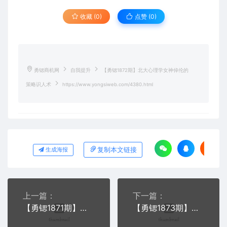
收藏 (0)
点赞 (
0
)
勇锶商机网
自我提升
【勇锶1872期】北大心理学女神倬伦的
策略识人术
https://www.yongsiweb.com/4380.html
复制本文链接
生成海报
上一篇：
下一篇：
【勇锶1871期】马云、白岩松、薛之谦的摄影师：教你成为手机摄影高手，随时随地拍好照片
【勇锶1873期】金牌主持人表达修炼课，快速引爆影响力，从容搞定任何场合（完结）价值199元