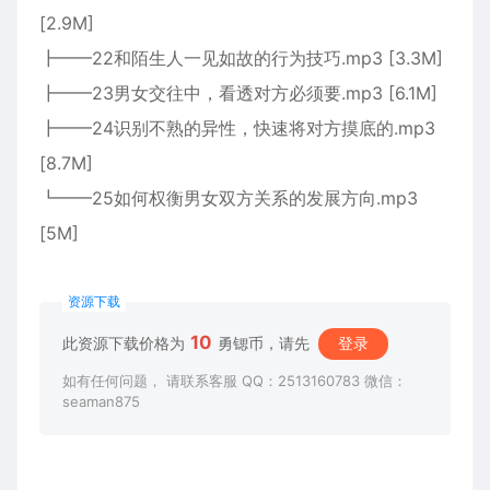
[2.9M]
┣━━22和陌生人一见如故的行为技巧.mp3 [3.3M]
┣━━23男女交往中，看透对方必须要.mp3 [6.1M]
┣━━24识别不熟的异性，快速将对方摸底的.mp3
[8.7M]
┗━━25如何权衡男女双方关系的发展方向.mp3
[5M]
资源下载
10
此资源下载价格为
勇锶币，请先
登录
如有任何问题， 请联系客服 QQ：2513160783 微信：
seaman875