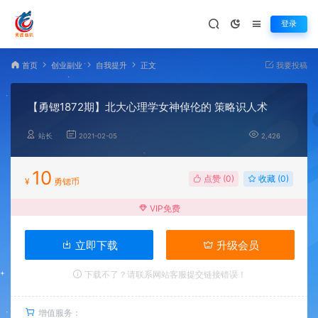
登录
首页
创业副业
自我提升
正文
我要投稿
【勇锶1872期】北大心理学女神倬伦的 策略识人术
站长
2021-02-05
2,426
10
点赞 (
0
)
收藏 (0)
¥
勇锶币
VIP免费
立即下载
升级会员
下载不了？请联系网站客服提交链接错误！
增值服务：