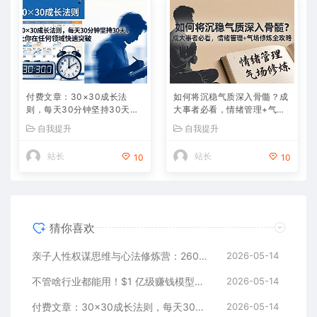
付费文章：30×30成长法
如何将沉稳气质深入骨髓？成
则，每天30分钟坚持30天，
大事者必看，情绪管理+气场
让你在任何领域快速突破
修炼全攻略
自我提升
自我提升
站长
站长
10
10
猜你喜欢
亲子人性权谋思维与心法修炼营：260讲音频+文稿，教你读懂人性、智慧育儿、培养孩子格局
2026-05-14
不管啥行业都能用！$1 亿级赚钱模型：AI + 手册 + 步骤，做大生意赚更多
2026-05-14
付费文章：30×30成长法则，每天30分钟坚持30天，让你在任何领域快速突破
2026-05-14