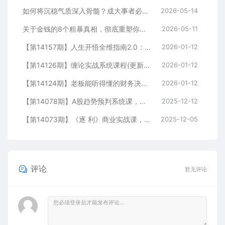
如何将沉稳气质深入骨髓？成大事者必看，情绪管理+气场修炼全攻略
2026-05-14
关于金钱的8个粗暴真相，彻底重塑你的赚钱思维与财富认知
2026-05-11
【第14157期】人生开悟全维指南2.0：洞察人性、思维升级、财富密码，认知破局，指导个人价值提升百万
2026-01-12
【第14126期】缠论实战系统课程(更新12月)，理论解析+行情分解+买卖点捕捉，提升交易胜率，月收益突破50%
2026-01-12
【第14124期】老板能听得懂的财务决策课，报表解读、数据洞察、风险识别，用财务驱动业务增长
2026-01-12
【第14078期】A股趋势预判系统课，多维分析、板块轮动、仓位优化，掌握规律实现年化收益翻倍（更新12月）
2025-12-12
【第14073期】《逐 利》商业实战课，底层逻辑、杠杆策略、18锦囊，跨周期财富心法（更新）
2025-12-05
评论
暂无评论