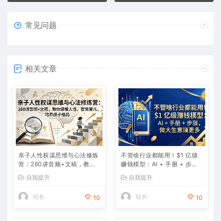
常见问题
相关文章
亲子人性权谋思维与心法修炼
不管啥行业都能用！$1 亿级
营：260讲音频+文稿，教你
赚钱模型：AI + 手册 + 步
读懂人性、智慧育儿、培养孩
骤，做大生意赚更多
自我提升
自我提升
子格局
站长
站长
10
10