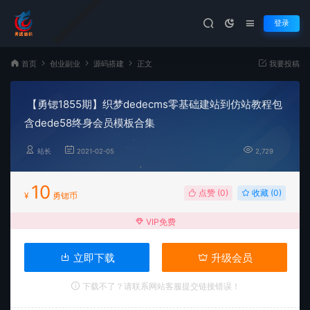
登录
首页
创业副业
源码搭建
正文
我要投稿
【勇锶1855期】织梦dedecms零基础建站到仿站教程包
含dede58终身会员模板合集
站长
2021-02-05
2,729
10
点赞 (
0
)
收藏 (0)
¥
勇锶币
VIP免费
立即下载
升级会员
下载不了？请联系网站客服提交链接错误！