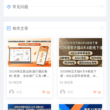
常见问题
相关文章
2026淘宝新品快速打爆款教
2026淘宝天猫4天4夜线下
程-更新，全站推广工具+孵化
课：6位头部导师亲授，AI数
机制+提报冲顶全流程教学
智化+AIGC增长+利润倍增
淘宝类
淘宝类
+爆款突围全落地
站长
站长
10
10