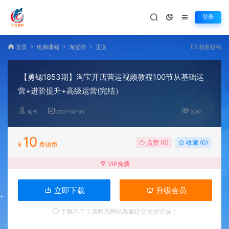
登录
首页
电商课程
淘宝类
正文
我要投稿
【勇锶1853期】淘宝开店营运视频教程100节从基础运
营+进阶提升+高级运营(完结）
站长
2021-02-05
3,161
10
点赞 (
0
)
收藏 (0)
¥
勇锶币
VIP免费
立即下载
升级会员
下载不了？请联系网站客服提交链接错误！