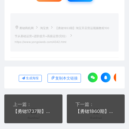
勇锶商机网
淘宝类
【勇锶1853期】淘宝开店营运视频教程100
节从基础运营+进阶提升+高级运营(完结）
https://www.yongsiweb.com/4342.html
复制本文链接
生成海报
上一篇：
下一篇：
【勇锶1737期】淘宝天猫运营推广培训课程新手开店到高手（无水印）
【勇锶1860期】侯帅·电商设计全能班第3期+资料