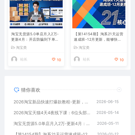
淘宝无货源5.0单店月入2万-
【第14154期】淘系21天运营
更新4月：开店防骗到下单发
速成班-12月更新，能够快速
货，蓝海选品+三店循环玩法
复制落地，系统掌握淘系盈利
淘宝类
淘宝类
全掌握
运营的核心技能
站长
站长
10
10
猜你喜欢
2026淘宝新品快速打爆款教程-更新，全站推广工具+孵化机制+提报冲顶全流程教学
2026-06-15
2026淘宝天猫4天4夜线下课：6位头部导师亲授，AI数智化+AIGC增长+利润倍增+爆款突围全落地
2026-05-14
淘宝无货源5.0单店月入2万-更新4月：开店防骗到下单发货，蓝海选品+三店循环玩法全掌握
2026-05-11
【第14154期】淘系21天运营速成班-12月更新，能够快速复制落地，系统掌握淘系盈利运营的核心技能
2026-01-12