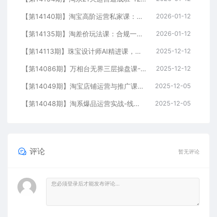
【第14140期】淘宝高阶运营私家课：选品、爆款、全店动销，三模块构建盈利闭环，助你月入破5万
2026-01-12
【第14135期】淘差价玩法课：合规一件代发起店，1688拿货、数据化选品、低价推广，新手稳健盈利(更新12月)
2026-01-12
【第14113期】珠宝设计师AI精进课，工具融合、精准控图、风格化表达，实现从工匠到大师
2025-12-12
【第14086期】万相台无界三层操盘课-75期，销量布局、分层推广、投产优化，构建盈利店铺系统
2025-12-12
【第14049期】淘宝店铺运营与推广课-11月：从测款筛选到爆款打爆完整流程，提升店铺流量与转化效率
2025-12-05
【第14048期】淘系爆品运营实战-线下课，免费流量、付费模型、利润优化，三天掌握爆品逻辑月销破百万
2025-12-05
评论
暂无评论