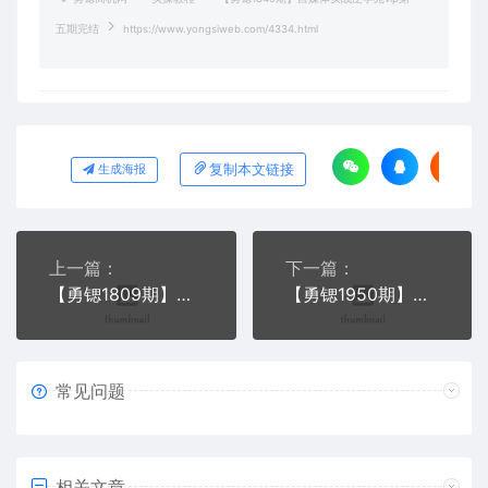
五期完结
https://www.yongsiweb.com/4334.html
复制本文链接
生成海报
上一篇：
下一篇：
【勇锶1809期】圣矾81个副业赚钱第六课：打造游戏领域超级IP，游戏自媒体多线赚钱
【勇锶1950期】【爆款文案】爆款文案赚钱指南，从小白到卖货高手
常见问题
相关文章