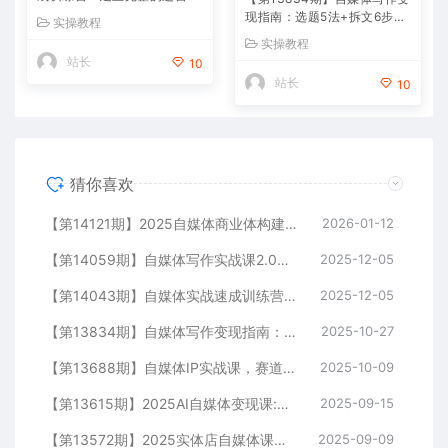
维，突破内容创作与流量转化
现指南：选题5法+拆文6步
实操教程
瓶颈
+数据优化，单篇收益2243元
实操教程
秘籍
站长
10
站长
10
猜你喜欢
【第14121期】2025自媒体商业体构建大课-第5期，流量思维+内容体系+变现闭环，打造个人可持续生意
2026-01-12
【第14059期】自媒体写作实战课2.0，爆款标题、内容结构、IP打造，半年复制30万粉月入10万+
2025-12-05
【第14043期】自媒体实战速成训练营：建立完整的运营思维，突破内容创作与流量转化瓶颈
2025-12-05
【第13834期】自媒体写作变现指南：选题5法+拆文6步+数据优化，单篇收益2243元秘籍
2025-10-27
【第13688期】自媒体IP实战课，赛道选择、爆款选题、文案写作，半年10万粉+六位数变现
2025-10-09
【第13615期】2025AI自媒体变现课:文案生成/视频制作/数字人/涨粉/选品/橱窗+商单月入3w
2025-09-15
【第13572期】2025实体店自媒体课：团购运营+流量变现全流程，实现月均订单过万
2025-09-09