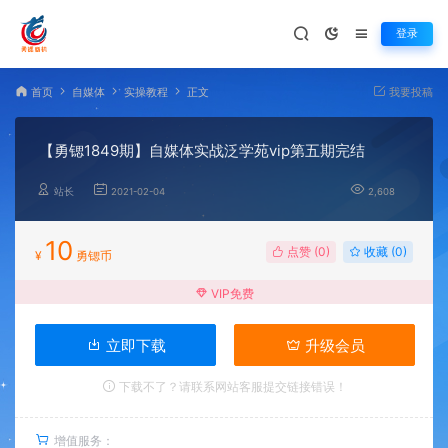
登录
首页
自媒体
实操教程
正文
我要投稿
【勇锶1849期】自媒体实战泛学苑vip第五期完结
站长
2021-02-04
2,608
10
点赞 (
0
)
收藏 (0)
¥
勇锶币
VIP免费
立即下载
升级会员
下载不了？请联系网站客服提交链接错误！
增值服务：