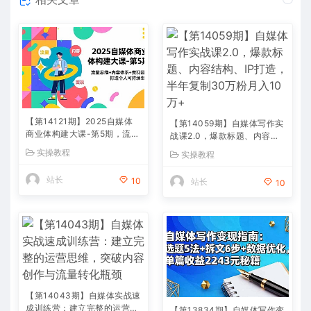
【第14121期】2025自媒体
【第14059期】自媒体写作实
商业体构建大课-第5期，流量
战课2.0，爆款标题、内容结
思维+内容体系+变现闭环，
构、IP打造，半年复制30万
实操教程
实操教程
打造个人可持续生意
粉月入10万+
站长
10
站长
10
【第14043期】自媒体实战速
成训练营：建立完整的运营思
【第13834期】自媒体写作变