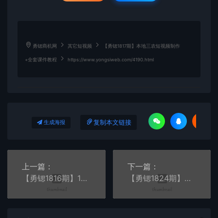
勇锶商机网
其它短视频
【勇锶1817期】本地三农短视频制作
+全套课件教程
https://www.yongsiweb.com/4190.html
复制本文链接
生成海报
上一篇：
下一篇：
【勇锶1816期】1分钟短视频运营套路+全套课件教程
【勇锶1824期】视频号运营推荐机制上热门及视频号如何避坑，如何正确操作视频号