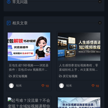
常见问题
相关文章
豆包生成15秒视频——浏览器
人生感悟赛道短视频教程，零
插件：豆包/Dola 视频图片无
基础轻松上手，AI文案剪辑全
水印下载 + 解锁15秒视频生
套实操可批量出片
其它短视频
其它短视频
成
站长
站长
10
10