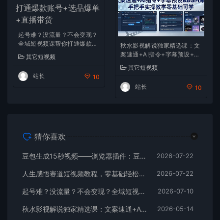
起号难？没流量？不会变现？
全域短视频课帮你打通爆款账
秋水影视解说独家精选课：文
号+选品爆单+直播带货
案速通+AI指令+字幕预设+B
其它短视频
GM库，手把手实操教学零基
其它短视频
础可学
站长
10
站长
10
猜你喜欢
豆包生成15秒视频——浏览器插件：豆包/Dola 视频图片无水印下载 + 解锁15秒视频生成
2026-07-22
人生感悟赛道短视频教程，零基础轻松上手，AI文案剪辑全套实操可批量出片
2026-07-22
起号难？没流量？不会变现？全域短视频课帮你打通爆款账号+选品爆单+直播带货
2026-07-10
秋水影视解说独家精选课：文案速通+AI指令+字幕预设+BGM库，手把手实操教学零基础可学
2026-05-14