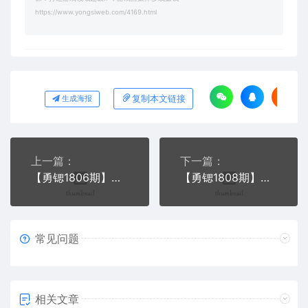
https://www.yongsiweb.com/4169.html
复制本文链接
生成海报
上一篇：
下一篇：
【勇锶1806期】圣矾81个副业赚钱第十课：全网影视会员vip，老产品新玩法月入过万
【勇锶1808期】圣矾81个副业赚钱第七课：线上结合线下操作金融cpa，高单价月赚万元
常见问题
相关文章