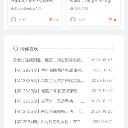
变现实战：普通人也能制作数
现课程，AI动态生成+破损修
字人带货，副业月收益达800
复+黑白上色+全套技术,副业
DeepSeek及AI类
副业类目
0+
收入2w+
站长
站长
10
10
猜你喜欢
美食短视频副业｜搬运二创全流程实操教学，轻资产入局赛道，掌握账号起号与带货实操方法
2026-08-05
【第13934期】手机修图系统实战课程，通过具体案例手把手教学调色技巧，实现副业变现
2025-11-10
【第13835期】AI数字人带货变现实战：普通人也能制作数字人带货，副业月收益达8000+
2025-10-27
【第13833期】老照片修复变现课程，AI动态生成+破损修复+黑白上色+全套技术,副业收入2w+
2025-10-27
【第13636期】AI写作，无需手动，一键生成文稿，一单1000+ 永不失业副业项目
2025-09-22
【第13455期】网盘拉新躺赚玩法，【网盘+即梦+小说+短剧】拉新
2025-08-20
【第12934期】AI写作变现课程：PPT制作，文案撰写实战，零基础7天周入3k+案例拆解
2025-05-21