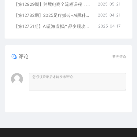
【第12929期】跨境电商全流程课程，社媒运营独立站搭建，掌握选品流量，实现高效出海
2025-05-21
【第12782期】2025足疗搬砖+Ai黑科技，5分钟一条视频，手把手教学小白
2025-04-21
【第12751期】AI蓝海虚拟产品变现攻略，零投入、易操作，手把手打造风口副业项目
2025-04-17
评论
暂无评论