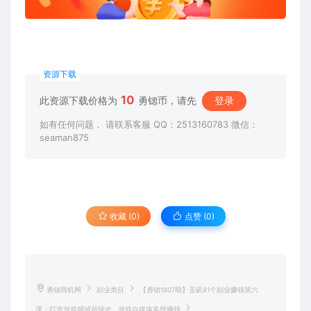
资源下载
10
此资源下载价格为
勇锶币，请先
登录
如有任何问题， 请联系客服 QQ：2513160783 微信：
seaman875
收藏 (0)
点赞 (
0
)
勇锶商机网
副业类目
【勇锶1807期】圣矾81个副业赚钱第六
课：打造游戏领域超级IP，游戏自媒体多线赚钱