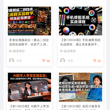
美食短视频副业｜搬运二创全
【第13934期】手机修图系统
流程实操教学，轻资产入局赛
实战课程，通过具体案例手把
道，掌握账号起号与带货实操
手教学调色技巧，实现副业变
副业类目
副业类目
方法
现
站长
站长
10
10
【第13835期】AI数字人带货
【第13833期】老照片修复变