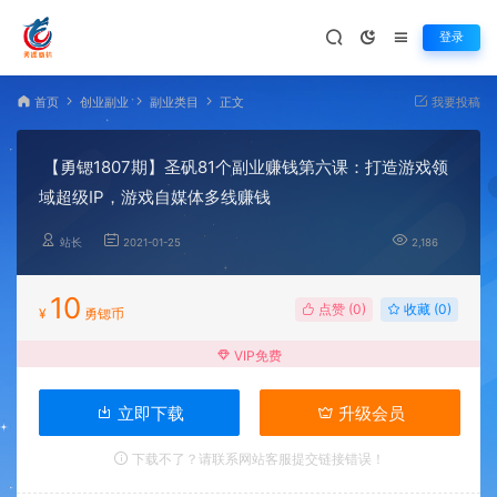
登录
首页
创业副业
副业类目
正文
我要投稿
【勇锶1807期】圣矾81个副业赚钱第六课：打造游戏领
域超级IP，游戏自媒体多线赚钱
站长
2021-01-25
2,186
10
点赞 (
0
)
收藏 (0)
¥
勇锶币
VIP免费
立即下载
升级会员
下载不了？请联系网站客服提交链接错误！