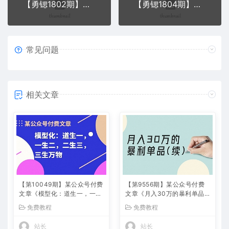
【勇锶1802期】三分钟手把手教你自媒体创业,0基础也可以赚钱
【勇锶1804期】一天赚1666美金的方法，通过YouTube
常见问题
相关文章
【第10049期】某公众号付费
【第9556期】某公众号付费
文章《模型化：道生一，一生
文章《月入30万的暴利单品
二，二生三，三生万物！》
(续)》客单价三四千，非常暴
免费教程
免费教程
利
站长
站长