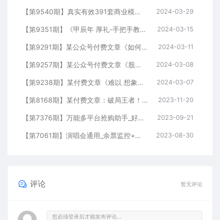
【第9540期】真实有效391套商业模式，年入几十到几百万案例解析（电子书+视频+图文）
2024-03-29
【第9351期】《甲辰年 厚礼-手把手教你布置 今年的家居风水》
2024-03-15
【第9291期】某公众号付费文章《如何让收入提升百十倍？》
2024-03-11
【第9257期】某公众号付费文章《股票市场真正赚钱的核心逻辑》
2024-03-08
【第9238期】某付费文章《难以 想象，这篇狠辣的文章，居然能公开出来》
2024-03-07
【第8168期】某付费文章：破局王者！此人乃千古“作弊”第一人
2023-11-20
【第7376期】万能多平台抢购助手_好用且开源的油猴插件
2023-09-21
【第7061期】演唱会通用_余票监控+抢回流票（教程+软件）
2023-08-30
评论
暂无评论