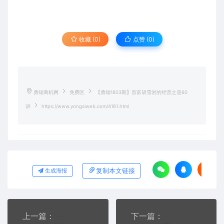
收藏 (0)
点赞 (
0
)
勇锶商机网
免费区
【勇锶1803期】首富胡雪岩的经营之道60
讲
https://www.yongsiweb.com/4161.html
复制本文链接
生成海报
上一篇：
下一篇：