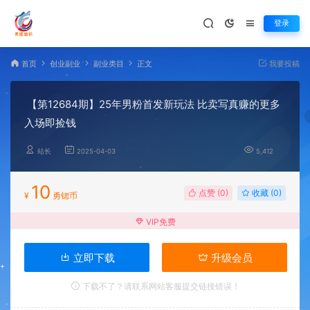
登录
首页
创业副业
副业类目
正文
我要投稿
【第12684期】25年男粉首发新玩法 比卖写真赚的更多
入场即捡钱
站长
2025-04-03
5,412
10
点赞 (
0
)
收藏 (0)
¥
勇锶币
VIP免费
立即下载
升级会员
下载不了？请联系网站客服提交链接错误！