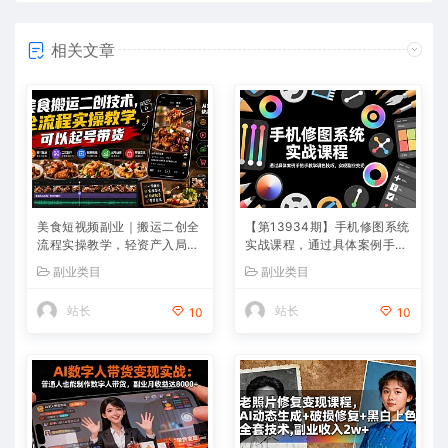
相关文章
美食短视频副业｜搬运二创全
【第13934期】手机修图系统
流程实操教学，轻资产入局赛
实战课程，通过具体案例手把
道，掌握账号起号与带货实操
手教学调色技巧，实现副业变
副业类目
副业类目
方法
现
站长
站长
10
10