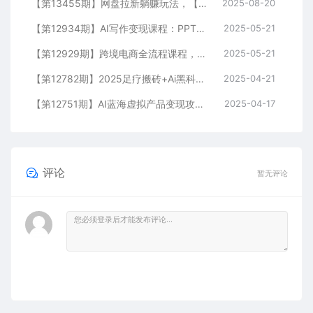
【第13455期】网盘拉新躺赚玩法，【网盘+即梦+小说+短剧】拉新
2025-08-20
【第12934期】AI写作变现课程：PPT制作，文案撰写实战，零基础7天周入3k+案例拆解
2025-05-21
【第12929期】跨境电商全流程课程，社媒运营独立站搭建，掌握选品流量，实现高效出海
2025-05-21
【第12782期】2025足疗搬砖+Ai黑科技，5分钟一条视频，手把手教学小白
2025-04-21
【第12751期】AI蓝海虚拟产品变现攻略，零投入、易操作，手把手打造风口副业项目
2025-04-17
评论
暂无评论