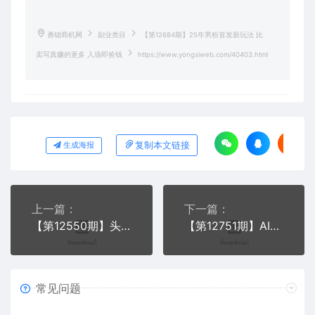
勇锶商机网
副业类目
【第12684期】25年男粉首发新玩法 比
卖写真赚的更多 入场即捡钱
https://www.yongsiweb.com/40403.html
复制本文链接
生成海报
上一篇：
下一篇：
【第12550期】头条搬砖自媒体新玩法，无粉丝和能力要求，写文章、发视频都能赚钱
【第12751期】AI蓝海虚拟产品变现攻略，零投入、易操作，手把手打造风口副业项目
常见问题