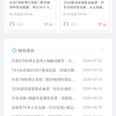
抖音7W粉博主亲授！数学物
2026新实体获客必修课：抖
理科普短视频，单日300-50
音全域经营实操，从认知破局
0，伙伴计划+收徒+商单全变
到持续盈利
抖音及TikTok
抖音及TikTok
现
站长
站长
10
10
猜你喜欢
抖音8万粉博主篮球人物解说教学，文案剪辑全套实操，玩转伙伴计划精选单日收益破千
2026-07-22
TikTok店铺从0到1落地实战：店铺注册+产品上架+物流回款+内容剪辑，小白也能出单
2026-07-10
抖音7W粉博主亲授！数学物理科普短视频，单日300-500，伙伴计划+收徒+商单全变现
2026-07-10
2026新实体获客必修课：抖音全域经营实操，从认知破局到持续盈利
2026-06-15
抖音绿幕+视频号直播带货课：居家照着稿子念起号，手机电脑双场景搭建全流程
2026-06-15
东南亚TK本土店实操：POD定制+爆品截流+暴力冷启动，0粉也能开橱窗带货
2026-06-15