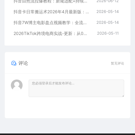
抖音自然流拉爆教程：新规适配+持续更新，话术+投放+起号一站式实战教学（更新26年5月11）
2026-06-12
抖音卡日常搬运术2026年4月最新版：影视账号爆款涨粉玩法，外面售价5000元核心
2026-05-14
抖音7W博主电影盘点视频教学：全流程剪辑制作+收益开通+商单收徒，零基础快速变现
2026-05-14
2026TikTok跨境电商实战-更新：从0到1跑通注册选品上架，出单发货回款全流程手把手教学
2026-05-11
评论
暂无评论