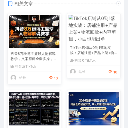
相关文章
TikTok店铺从0到1落地实
战：店铺注册+产品上架+物
抖音8万粉博主篮球人物解说
流回款+内容剪辑，小白也能
教学，文案剪辑全套实操，玩
抖音及TikTok
出单
转伙伴计划精选单日收益破千
抖音及TikTok
站长
10
站长
10