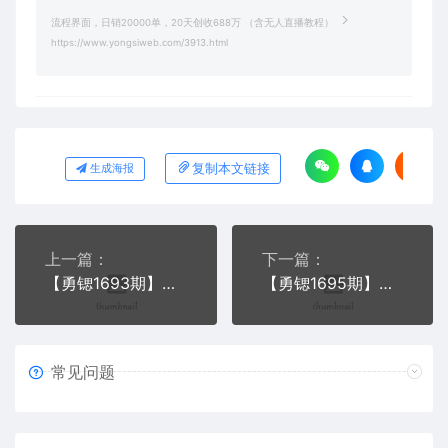
流程界面，日销20000单，20天创收688万 （含无人直播教程）
https://www.yongsiweb.com/3913.html
复制本文链接
生成海报
上一篇：
下一篇：
【勇锶1693期】短视频变现套路剖析，抖音0成本赚钱项目玩法，日入500+独家揭秘（共2节视频）
【勇锶1695期】一个小时学会批量创作抖音影视账号，影视账号创作解析（附搬运模板）
常见问题